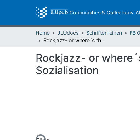
Communities & Collections
A
Home
JLUdocs
Schriftenreihen
Rockjazz- or where´s the beef? : Prolegomena zu einer verfehlten Sozialisation
Rockjazz- or where´s
Sozialisation