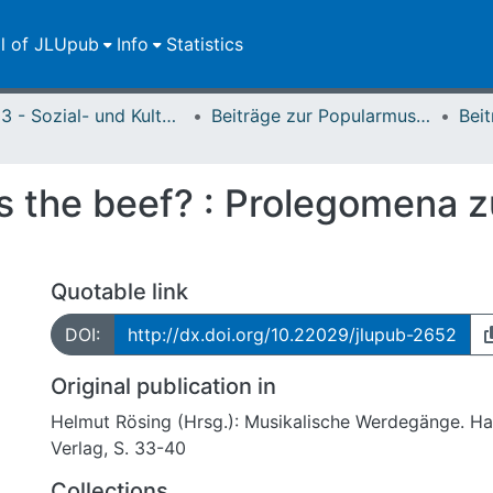
ll of JLUpub
Info
Statistics
FB 03 - Sozial- und Kulturwissenschaften
Beiträge zur Popularmusikforschung
 the beef? : Prolegomena zu
Quotable link
DOI:
http://dx.doi.org/10.22029/jlupub-2652
Original publication in
Helmut Rösing (Hrsg.): Musikalische Werdegänge. 
Verlag, S. 33-40
Collections