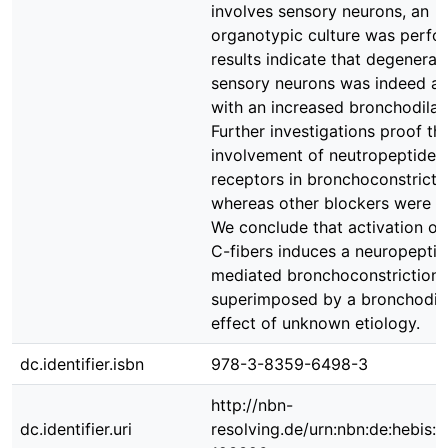
involves sensory neurons, an
organotypic culture was perfo
results indicate that degenerat
sensory neurons was indeed as
with an increased bronchodilat
Further investigations proof th
involvement of neutropeptides 
receptors in bronchoconstricti
whereas other blockers were in
We conclude that activation of
C-fibers induces a neuropeptid
mediated bronchoconstriction
superimposed by a bronchodil
effect of unknown etiology.
dc.identifier.isbn
978-3-8359-6498-3
http://nbn-
dc.identifier.uri
resolving.de/urn:nbn:de:hebis: