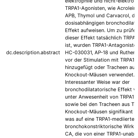
elektrophile und nicht-elektrop
TRPA1-Agonisten, wie Acrolein,
APB, Thymol und Carvacrol, de
dosisabhängigen bronchodilata
Effekt aufweisen. Um zu prüfen
dieser Effekt tatsächlich TRPA
ist, wurden TRPA1-Antagonisten
dc.description.abstract
HC-030031, AP-18 und Rutheni
vor der Stimulation mit TRPA1-
hinzugefügt oder Tracheen aus
Knockout-Mäusen verwendet.
Interessanter Weise war der
bronchodilatatorische Effekt 
unter Anwesenheit von TRPA1-
sowie bei den Tracheen aus TR
Knockout-Mäusen signifikant e
was auf eine TRPA1-mediierte
bronchokonstriktorische Wirku
CA, die von einer TRPA1-unabh