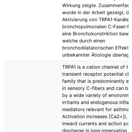
Wirkung zeigte. Zusammenfas
wurde in der Arbeit gezeigt, da
Aktivierung von TRPA1-Kanälen
bronchopulmonalen C-Faser-N
eine Bronchokonstriktion bewir
welche durch einen
bronchodilatatorischen Effekt
unbekannter Ätiologie überlage
TRPA1 is a cation channel of th
transient receptor potential ch
family that is predominantly e
in sensory C-fibers and can be
by a wide variety of environme
irritants and endogenous infl
mediators relevant for asthma.
Activation increases [Ca2+]i, 
inward currents and action pote
discharge in lung-innervating C