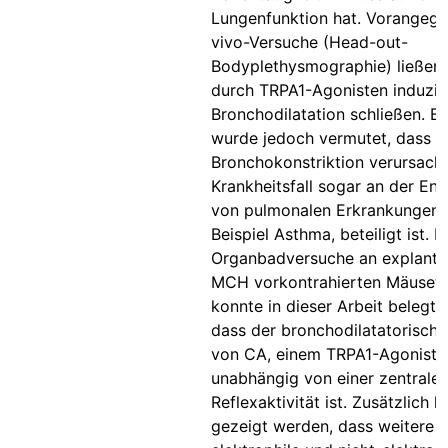
Lungenfunktion hat. Vorangega
vivo-Versuche (Head-out-
Bodyplethysmographie) ließen 
durch TRPA1-Agonisten induzie
Bronchodilatation schließen. Bi
wurde jedoch vermutet, dass T
Bronchokonstriktion verursach
Krankheitsfall sogar an der En
von pulmonalen Erkrankungen,
Beispiel Asthma, beteiligt ist. 
Organbadversuche an explantie
MCH vorkontrahierten Mäuset
konnte in dieser Arbeit belegt 
dass der bronchodilatatorische
von CA, einem TRPA1-Agoniste
unabhängig von einer zentrale
Reflexaktivität ist. Zusätzlich 
gezeigt werden, dass weitere