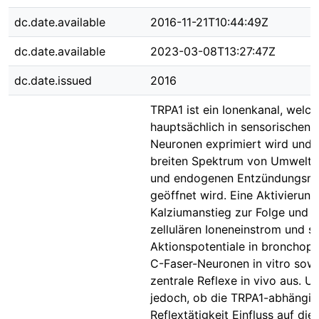
dc.date.available
2016-11-21T10:44:49Z
dc.date.available
2023-03-08T13:27:47Z
dc.date.issued
2016
TRPA1 ist ein Ionenkanal, welch
hauptsächlich in sensorischen 
Neuronen exprimiert wird und 
breiten Spektrum von Umweltirr
und endogenen Entzündungsme
geöffnet wird. Eine Aktivierung
Kalziumanstieg zur Folge und l
zellulären Ioneneinstrom und s
Aktionspotentiale in bronchop
C-Faser-Neuronen in vitro sow
zentrale Reflexe in vivo aus. Un
jedoch, ob die TRPA1-abhängig
Reflextätigkeit Einfluss auf die