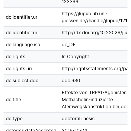
123396
https://jlupub.ub.uni-
dc.identifier.uri
giessen.de//handle/jlupub/1219
dc.identifier.uri
http://dx.doi.org/10.22029/jlu
dc.language.iso
de_DE
dc.rights
In Copyright
dc.rights.uri
http://rightsstatements.org/pag
dc.subject.ddc
ddc:630
Effekte von TRPA1-Agonisten a
dc.title
Methacholin-induzierte
Atemwegskonstriktion bei der
dc.type
doctoralThesis
dcterms.dateAccepted
2016-10-24