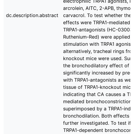
electrophilic TRPA1 agonists, i
arcrolein, AITC, 2-APB, thymol
dc.description.abstract
carvacrol. To test whether the
effects were TRPA1-mediated, d
TRPA1-antagonists (HC-030031
Ruthenium-Red) were applied 
stimulation with TRPA1 agonists
alternatively, tracheal rings fr
knockout mice were used. Surpr
the bronchodilatory effect of 
significantly increased by pre-
with TRPA1-antagonists as well 
tissue of TRPA1-knockout mice
indicating that CA causes a TR
mediated bronchoconstriction 
superimposed by a TRPA1-ind
bronchodilation. Both effects 
further investigated. To test if 
TRPA1-dependent bronchoconst