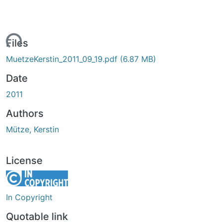
ading...
Files
MuetzeKerstin_2011_09_19.pdf
(6.87 MB)
Date
2011
Authors
Mütze, Kerstin
License
In Copyright
Quotable link