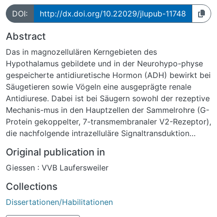
DOI:
http://dx.doi.org/10.22029/jlupub-11748
Abstract
Das in magnozellulären Kerngebieten des
Hypothalamus gebildete und in der Neurohypo-physe
gespeicherte antidiuretische Hormon (ADH) bewirkt bei
Säugetieren sowie Vögeln eine ausgeprägte renale
Antidiurese. Dabei ist bei Säugern sowohl der rezeptive
Mechanis-mus in den Hauptzellen der Sammelrohre (G-
Protein gekoppelter, 7-transmembranaler V2-Rezeptor),
die nachfolgende intrazelluläre Signaltransduktion
(cAMP Bildung, Aktivie-rung der Proteinkinase A) sowie
Original publication in
die finale Phosphorylierung vesikulär gespeicherter
Giessen : VVB Laufersweiler
Was-serkanäle (= Aquaporin-2 = AQP-2) und deren
Translokation in die luminale Zellmembran eingehend
Collections
untersucht. Bei Vögeln hingegen konnten zwar die
Dissertationen/Habilitationen
Hauptzellen der Sammel-rohre ebenfalls als
wahrscheinlichste Zielstruktur für ADH identifiziert