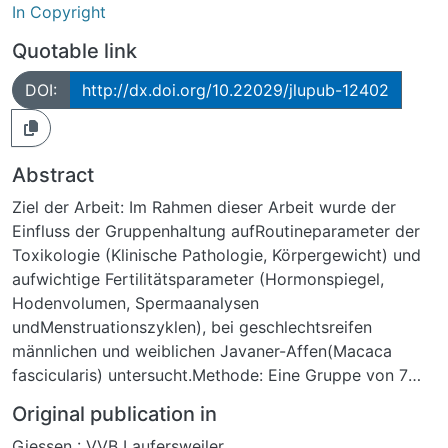
In Copyright
Quotable link
DOI:
http://dx.doi.org/10.22029/jlupub-12402
Abstract
Ziel der Arbeit: Im Rahmen dieser Arbeit wurde der
Einfluss der Gruppenhaltung aufRoutineparameter der
Toxikologie (Klinische Pathologie, Körpergewicht) und
aufwichtige Fertilitätsparameter (Hormonspiegel,
Hodenvolumen, Spermaanalysen
undMenstruationszyklen), bei geschlechtsreifen
männlichen und weiblichen Javaner-Affen(Macaca
fascicularis) untersucht.Methode: Eine Gruppe von 7
fertilen männlichen Tieren wurde neu
Original publication in
zusammengestellt,und die Effekte auf das
Giessen : VVB Laufersweiler
Körpergewicht, die Klinische Pathologie, den