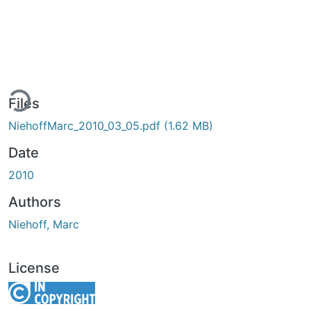
ding...
Files
NiehoffMarc_2010_03_05.pdf
(1.62 MB)
Date
2010
Authors
Niehoff, Marc
License