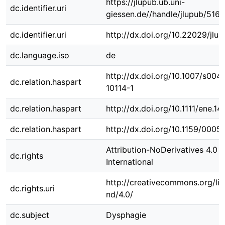
https://jlupub.ub.uni-
dc.identifier.uri
giessen.de//handle/jlupub/516
dc.identifier.uri
http://dx.doi.org/10.22029/jlu
dc.language.iso
de
http://dx.doi.org/10.1007/s00
dc.relation.haspart
10114-1
dc.relation.haspart
http://dx.doi.org/10.1111/ene.14
dc.relation.haspart
http://dx.doi.org/10.1159/0005
Attribution-NoDerivatives 4.0
dc.rights
International
http://creativecommons.org/li
dc.rights.uri
nd/4.0/
dc.subject
Dysphagie