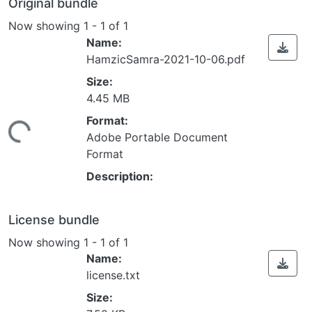
Original bundle
Now showing
1 - 1 of 1
Name:
HamzicSamra-2021-10-06.pdf
Size:
4.45 MB
Format:
ding...
Adobe Portable Document
Format
Description:
License bundle
Now showing
1 - 1 of 1
Name:
license.txt
Size: