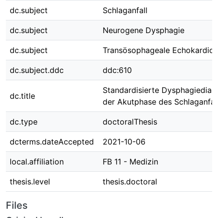
dc.subject
Schlaganfall
dc.subject
Neurogene Dysphagie
dc.subject
Transösophageale Echokardiog
dc.subject.ddc
ddc:610
Standardisierte Dysphagiediagn
dc.title
der Akutphase des Schlaganfal
dc.type
doctoralThesis
dcterms.dateAccepted
2021-10-06
local.affiliation
FB 11 - Medizin
thesis.level
thesis.doctoral
Files