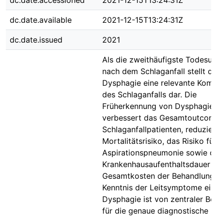
dc.date.accessioned
2021-12-15T13:24:31Z
dc.date.available
2021-12-15T13:24:31Z
dc.date.issued
2021
Als die zweithäufigste Todesu
nach dem Schlaganfall stellt di
Dysphagie eine relevante Komp
des Schlaganfalls dar. Die
Früherkennung von Dysphagie
verbessert das Gesamtoutcom
Schlaganfallpatienten, reduzier
Mortalitätsrisiko, das Risiko für
Aspirationspneumonie sowie di
Krankenhausaufenthaltsdauer u
Gesamtkosten der Behandlung.
Kenntnis der Leitsymptome ein
Dysphagie ist von zentraler B
für die genaue diagnostische