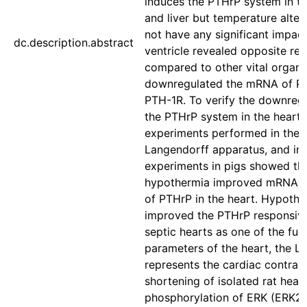
induces the PTHrP system in th
and liver but temperature alter
not have any significant impact
dc.description.abstract
ventricle revealed opposite res
compared to other vital organ
downregulated the mRNA of P
PTH-1R. To verify the downregu
the PTHrP system in the heart, 
experiments performed in the
Langendorff apparatus, and in 
experiments in pigs showed th
hypothermia improved mRNA e
of PTHrP in the heart. Hypothe
improved the PTHrP responsive
septic hearts as one of the fun
parameters of the heart, the L
represents the cardiac contractil
shortening of isolated rat heart
phosphorylation of ERK (ERK2