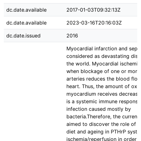
dc.date.available
2017-01-03T09:32:13Z
dc.date.available
2023-03-16T20:16:03Z
dc.date.issued
2016
Myocardial infarction and sepsi
considered as devastating dise
the world. Myocardial ischemia
when blockage of one or more
arteries reduces the blood flow
heart. Thus, the amount of oxy
myocardium receives decreases
is a systemic immune response
infection caused mostly by
bacteria.Therefore, the current
aimed to discover the role of h
diet and ageing in PTHrP syst
ischemia/reperfusion in order t