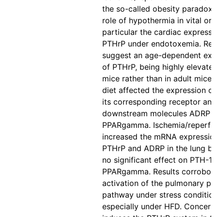
the so-called obesity paradox,
role of hypothermia in vital org
particular the cardiac expressi
PTHrP under endotoxemia. Res
suggest an age-dependent exp
of PTHrP, being highly elevated
mice rather than in adult mice. 
diet affected the expression o
its corresponding receptor and
downstream molecules ADRP 
PPARgamma. Ischemia/reperfu
increased the mRNA expressio
PTHrP and ADRP in the lung but
no significant effect on PTH-1
PPARgamma. Results corrobora
activation of the pulmonary pa
pathway under stress condition
especially under HFD. Concerni