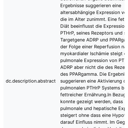
Ergebnisse suggerieren eine
altersabhängige Expression vo
die im Alter zunimmt. Eine fetth
Diät beeinflusst die Expression
PTHrP, seines Rezeptors und se
Targetgene ADRP und PPARga
der Folge einer Reperfusion na
myokardialer Ischämie steigt d
pulmonale Expression von PTH
ADRP aber nicht die des Rezep
des PPARgamma. Die Ergebnis
dc.description.abstract
suggerieren eine Aktivierung d
pulmonalen PTHrP Systems bei
fettreicher Ernährung.In Bezug
konnte gezeigt werden, dass L
pulmonale und hepatische Expr
steigert ohne dass eine Hypot
darauf Einfluss nimmt. Im Geg