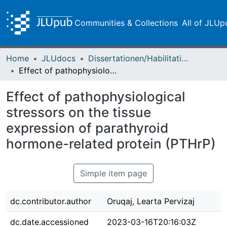
Communities & Collections
All of JLUp
Home
JLUdocs
Dissertationen/Habilitationen
Effect of pathophysiological stressors on the tissue expression of parathyroid hormone-related protein (PTHrP)
Effect of pathophysiological
stressors on the tissue
expression of parathyroid
hormone-related protein (PTHrP)
Simple item page
dc.contributor.author
Oruqaj, Learta Pervizaj
dc.date.accessioned
2023-03-16T20:16:03Z