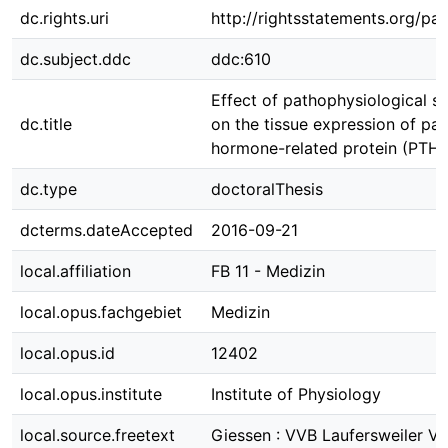
dc.rights.uri
http://rightsstatements.org/pag
dc.subject.ddc
ddc:610
Effect of pathophysiological st
dc.title
on the tissue expression of par
hormone-related protein (PTHr
dc.type
doctoralThesis
dcterms.dateAccepted
2016-09-21
local.affiliation
FB 11 - Medizin
local.opus.fachgebiet
Medizin
local.opus.id
12402
local.opus.institute
Institute of Physiology
local.source.freetext
Giessen : VVB Laufersweiler Ve