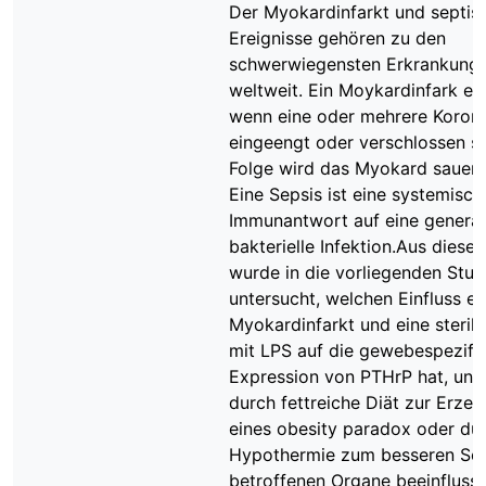
Der Myokardinfarkt und septis
Ereignisse gehören zu den
schwerwiegensten Erkrankung
weltweit. Ein Moykardinfark ent
wenn eine oder mehrere Koron
eingeengt oder verschlossen si
Folge wird das Myokard sauers
Eine Sepsis ist eine systemisch
Immunantwort auf eine generali
bakterielle Infektion.Aus dies
wurde in die vorliegenden Stud
untersucht, welchen Einfluss ei
Myokardinfarkt und eine sterile
mit LPS auf die gewebespezifi
Expression von PTHrP hat, und
durch fettreiche Diät zur Erze
eines obesity paradox oder du
Hypothermie zum besseren Sch
betroffenen Organe beeinflusst