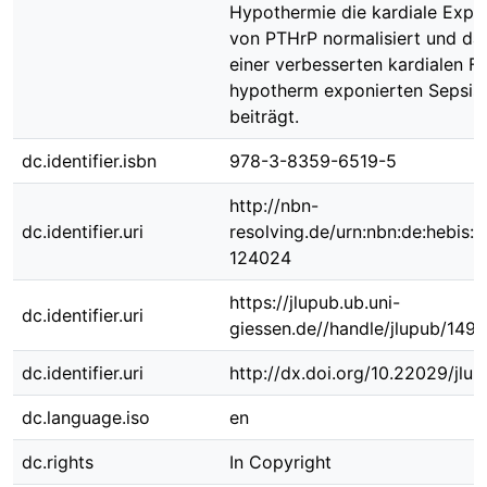
Hypothermie die kardiale Expr
von PTHrP normalisiert und da
einer verbesserten kardialen F
hypotherm exponierten Sepsis-
beiträgt.
dc.identifier.isbn
978-3-8359-6519-5
http://nbn-
dc.identifier.uri
resolving.de/urn:nbn:de:hebis:
124024
https://jlupub.ub.uni-
dc.identifier.uri
giessen.de//handle/jlupub/149
dc.identifier.uri
http://dx.doi.org/10.22029/jlu
dc.language.iso
en
dc.rights
In Copyright