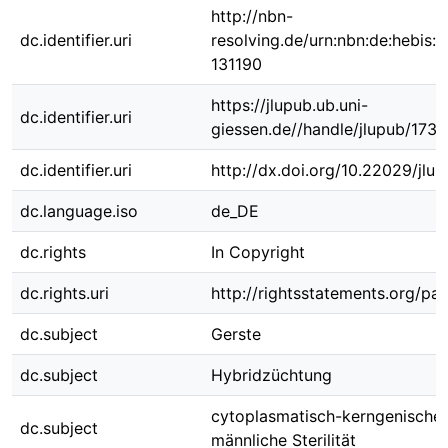
http://nbn-
dc.identifier.uri
resolving.de/urn:nbn:de:hebis:
131190
https://jlupub.ub.uni-
dc.identifier.uri
giessen.de//handle/jlupub/173
dc.identifier.uri
http://dx.doi.org/10.22029/jlu
dc.language.iso
de_DE
dc.rights
In Copyright
dc.rights.uri
http://rightsstatements.org/pag
dc.subject
Gerste
dc.subject
Hybridzüchtung
cytoplasmatisch-kerngenische
dc.subject
männliche Sterilität