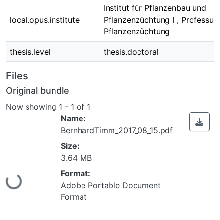
Institut für Pflanzenbau und
local.opus.institute
Pflanzenzüchtung I , Professur 
Pflanzenzüchtung
thesis.level
thesis.doctoral
Files
Original bundle
Now showing
1 - 1 of 1
Name:
BernhardTimm_2017_08_15.pdf
Size:
3.64 MB
Format:
ding...
Adobe Portable Document
Format