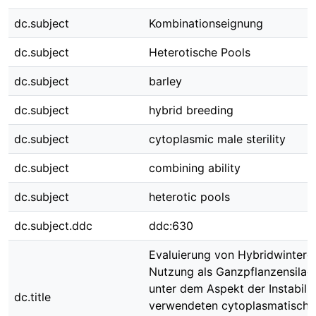
dc.subject
Kombinationseignung
dc.subject
Heterotische Pools
dc.subject
barley
dc.subject
hybrid breeding
dc.subject
cytoplasmic male sterility
dc.subject
combining ability
dc.subject
heterotic pools
dc.subject.ddc
ddc:630
Evaluierung von Hybridwinterg
Nutzung als Ganzpflanzensilag
unter dem Aspekt der Instabilit
dc.title
verwendeten cytoplasmatisch-