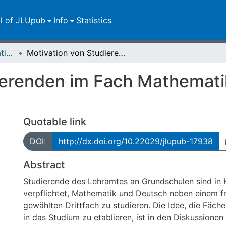
ll of JLUpub
Info
Statistics
Dissertationen/Habilitationen
Motivation von Studierenden im Fach Mathematik im Lehramt an Grundschulen
ierenden im Fach Mathemati
Quotable link
DOI:
http://dx.doi.org/10.22029/jlupub-17938
Abstract
Studierende des Lehramtes an Grundschulen sind in
verpflichtet, Mathematik und Deutsch neben einem fr
gewählten Drittfach zu studieren. Die Idee, die Fächer
in das Studium zu etablieren, ist in den Diskussionen