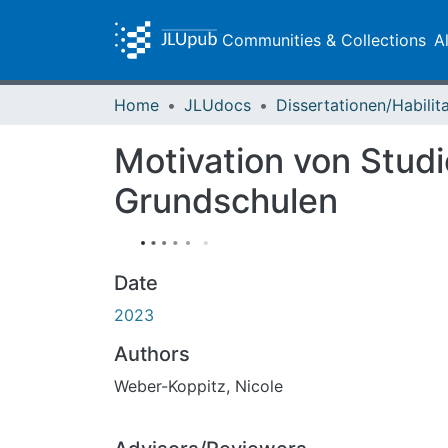
Communities & Collections
A
Home
JLUdocs
Motivation von Stud
Grundschulen
Date
2023
Authors
Weber-Koppitz, Nicole