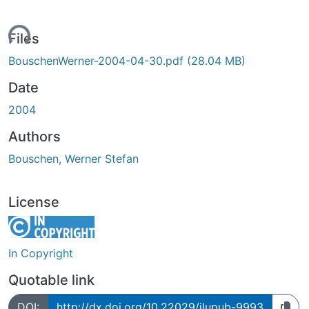
ding...
Files
BouschenWerner-2004-04-30.pdf
(28.04 MB)
Date
2004
Authors
Bouschen, Werner Stefan
License
In Copyright
Quotable link
DOI:
http://dx.doi.org/10.22029/jlupub-9993