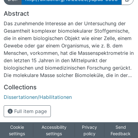
Abstract
Das zunehmende Interesse an der Untersuchung der
Gesamtheit komplexer biomolekularer Stoffgemische,
die in einem biologischen Objekt wie einer Zelle, einem
Gewebe oder gar einem Organismus, wie z. B. dem
Menschen, vorkommen, hat die Massenspektrometrie in
den letzten 15 Jahren in den Mittelpunkt der
biologischen und biomedizinischen Forschung gerückt.
Die molekulare Masse solcher Biomoleküle, die in der
Natur eine entscheidende Rolle spielen, stellt eine
Collections
wichtige Messgröße auf dem Weg zur
Dissertationen/Habilitationen
Strukturaufklärung derselben dar. Die Laser-
Mikrosonden-Massenspektrometrie (LMMS) ist eine seit
Full item page
mehr als 25 Jahren eingesetzte Methode, um einer
Probe lokalisierte chemische Informationen zu
entnehmen und so biologische und synthetische
Cookie
Accessibility
Privacy
Send
settings
settings
policy
Feedback
Oberflächen zu analysieren und zu charakterisieren.