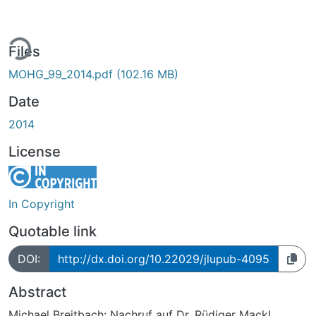
ing...
Files
MOHG_99_2014.pdf
(102.16 MB)
Date
2014
License
In Copyright
Quotable link
DOI:
http://dx.doi.org/10.22029/jlupub-4095
Abstract
Michael Breitbach: Nachruf auf Dr. Rüdiger MackI.