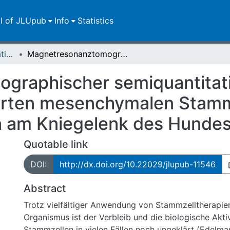
ll of JLUpub
Info
Statistics
Dissertationen/Habilitationen
Magnetresonanztomographischer semiquantitativer Nachweis von kontrastmittelmarkierten mesenchymalen Stammzellen in chondralen Defekten am Kniegelenk des Hundes
graphischer semiquantitat
erten mesenchymalen Stamm
n am Kniegelenk des Hunde
Quotable link
DOI:
http://dx.doi.org/10.22029/jlupub-11546
Abstract
Trotz vielfältiger Anwendung von Stammzelltherapi
Organismus ist der Verbleib und die biologische Aktiv
Stammzellen in vielen Fällen noch ungeklärt (Edelman