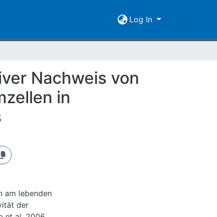
Log In
iver Nachweis von
zellen in
s
en am lebenden
ität der
 et al. 2006,