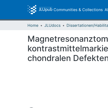
Communities & Collections
A
Home
JLUdocs
Magnetresonanztomo
kontrastmittelmarki
chondralen Defekte