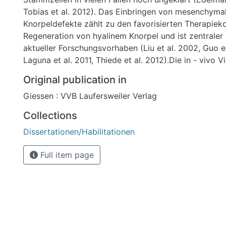
Tobias et al. 2012). Das Einbringen von mesenchyma
Knorpeldefekte zählt zu den favorisierten Therapiek
Regeneration von hyalinem Knorpel und ist zentraler
aktueller Forschungsvorhaben (Liu et al. 2002, Guo e
Laguna et al. 2011, Thiede et al. 2012).Die in - vivo V
implantierten Stammzellen mittels Magnetresonanzto
Original publication in
eine nicht invasive Methode zur Erlangung weiterer 
Giessen : VVB Laufersweiler Verlag
den Verbleib und Wirkmechanismus der Zellen dar.In 
wurden die aus dem Fettgewebe gewonnen Stammzell
Collections
Hunde isoliert und in einem standardisierten Verfahr
Dissertationen/Habilitationen
Eisenoxidpartikeln (Endorem®, 308 µg Fe / ml) mark
Berliner Blau Färbung, sowie einer Elektronenmikros
Full item page
Betrachtung wurde die Markierungseffizienz sowie di
Verteilung bewertet. In verschiedenen in - vitro Vers
Untersuchung der potenziell negativen Einflüsse der
Zellvitalität, das Proliferationsverhalten sowie die Mi
der Zellen. Nicht markierte Zellen derselben Stammz
hierbei als negativ Kontrollgruppe.Anschließend wurd