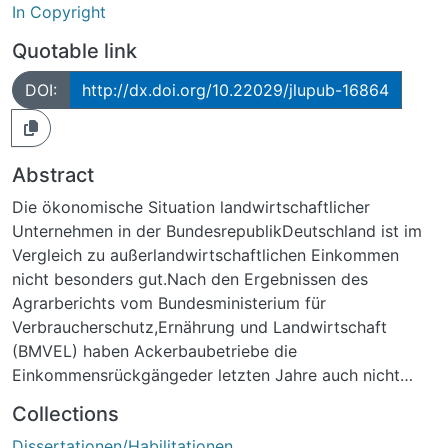
In Copyright
Quotable link
DOI:
http://dx.doi.org/10.22029/jlupub-16864
Abstract
Die ökonomische Situation landwirtschaftlicher
Unternehmen in der BundesrepublikDeutschland ist im
Vergleich zu außerlandwirtschaftlichen Einkommen
nicht besonders gut.Nach den Ergebnissen des
Agrarberichts vom Bundesministerium für
Verbraucherschutz,Ernährung und Landwirtschaft
(BMVEL) haben Ackerbaubetriebe die
Einkommensrückgängeder letzten Jahre auch nicht
durch die positiven Zahlen des Erntejahres 2004
Collections
kompensierenkönnen. Aber auch
Dissertationen/Habilitationen
Untersuchungsergebnisse auf Vollkostenbasis, unter