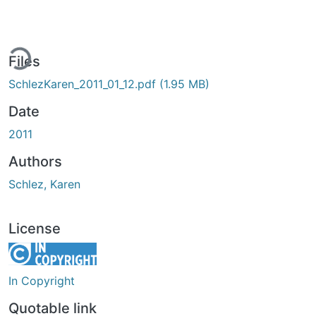
ding...
Files
SchlezKaren_2011_01_12.pdf
(1.95 MB)
Date
2011
Authors
Schlez, Karen
License
In Copyright
Quotable link