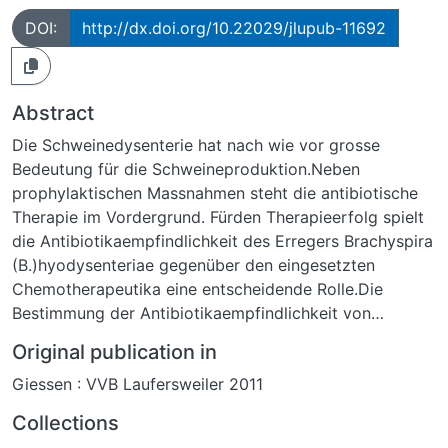
DOI:
http://dx.doi.org/10.22029/jlupub-11692
Abstract
Die Schweinedysenterie hat nach wie vor grosse
Bedeutung für die Schweineproduktion.Neben
prophylaktischen Massnahmen steht die antibiotische
Therapie im Vordergrund. Fürden Therapieerfolg spielt
die Antibiotikaempfindlichkeit des Erregers Brachyspira
(B.)hyodysenteriae gegenüber den eingesetzten
Chemotherapeutika eine entscheidende Rolle.Die
Bestimmung der Antibiotikaempfindlichkeit von
Brachyspiren, die vorab aus
Original publication in
deutschenSchweinebeständen isoliert und anschließend
Giessen : VVB Laufersweiler 2011
im Labor charakterisiert wurden(Speziesbestimmung),
war Ziel der vorliegenden Arbeit.Von 481 mittels
Collections
Dunkelfeldmikroskopie vorgeprüften Kotproben von