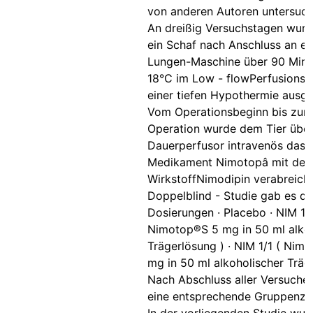
von anderen Autoren untersuch
An dreißig Versuchstagen wurd
ein Schaf nach Anschluss an ei
Lungen-Maschine über 90 Minu
18°C im Low - flowPerfusionsv
einer tiefen Hypothermie ausge
Vom Operationsbeginn bis zum
Operation wurde dem Tier über
Dauerperfusor intravenös das
Medikament Nimotopâ mit de
WirkstoffNimodipin verabreicht.
Doppelblind - Studie gab es dr
Dosierungen · Placebo · NIM 1/
Nimotop®S 5 mg in 50 ml alkoh
Trägerlösung ) · NIM 1/1 ( Nim
mg in 50 ml alkoholischer Träg
Nach Abschluss aller Versuche 
eine entsprechende Gruppenzu