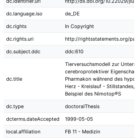
dc.identifier.uri
http://dx.doi.org/10.22029/jlu
dc.language.iso
de_DE
dc.rights
In Copyright
dc.rights.uri
http://rightsstatements.org/pag
dc.subject.ddc
ddc:610
Tierversuchsmodell zur Unters
cerebroprotektiver Eigenschaft
dc.title
Pharmakon während des hypo
Herz - Kreislauf - Stillstandes,
Beispiel des Nimotop®S
dc.type
doctoralThesis
dcterms.dateAccepted
1999-05-05
local.affiliation
FB 11 - Medizin