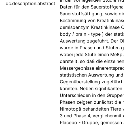
In der vorliegenden Studie wur
dc.description.abstract
Daten für den Sauerstoffgehalt
Sauerstoffsättigung, sowie die
Bestimmung von Kreatinkinase
demIsoenzym Kreatinkinase CK 
body / brain - type ) der statis
Auswertung zugeführt. Der OP 
wurde in Phasen und Stufen geg
wobei jede Stufe einen Meßpu
darstellt, so daß die einzelnen
Messergebnisse einerentsprec
statistischen Auswertung und
Gegenüberstellung zugeführt 
konnten. Neben signifikanten
Unterschieden in den Gruppen
Phasen zeigten zunächst die m
Nimotopâ behandelten Tiere v
3 und Phase 4, verglichenmit d
Placebo - Gruppe, gemessen a