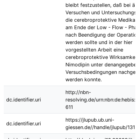
bleibt festzustellen, daß bei äh
Versuchen und Untersuchungsa
die cerebroprotektive Medikati
am Ende der Low - Flow - Pha
nach Beendigung der Operation i
werden sollte und in der hier
vorgestellten Arbeit eine
cerebroprotektive Wirksamkeit
Nimodipin unter denangegebe
Versuchsbedingungen nachgew
werden konnte.
http://nbn-
dc.identifier.uri
resolving.de/urn:nbn:de:hebis:
611
https://jlupub.ub.uni-
dc.identifier.uri
giessen.de//handle/jlupub/1315