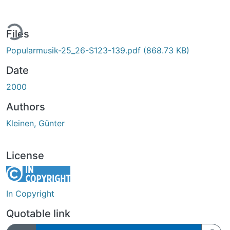
ing...
Files
Popularmusik-25_26-S123-139.pdf
(868.73 KB)
Date
2000
Authors
Kleinen, Günter
License
In Copyright
Quotable link