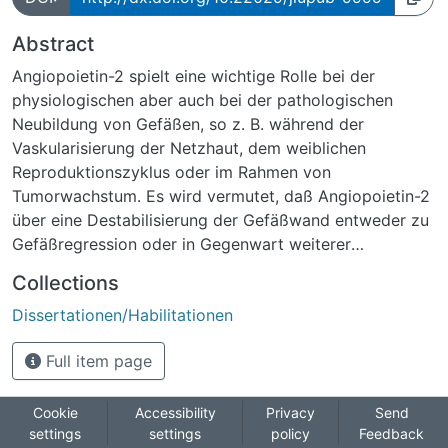
Abstract
Angiopoietin-2 spielt eine wichtige Rolle bei der
physiologischen aber auch bei der pathologischen
Neubildung von Gefäßen, so z. B. während der
Vaskularisierung der Netzhaut, dem weiblichen
Reproduktionszyklus oder im Rahmen von
Tumorwachstum. Es wird vermutet, daß Angiopoietin-2
über eine Destabilisierung der Gefäßwand entweder zu
Gefäßregression oder in Gegenwart weiterer
Wachstumsfaktoren zu Gefäßproliferation führt.
Collections
Instabile Gefäße zeigen häufig Perizytenabfall, was
Dissertationen/Habilitationen
einer Reduktion des Perizytenbesatzes dieser Gefäße
entspricht. Innerhalb der Netzhaut ist die Abnahme der
Full item page
Perizytenzahl ein frühes Zeichen der diabetischen
Retinopathie, einer Erkrankung, die bei Patienten mit
chronischer Hyperglykämie auftritt und im Spätstadium
Cookie
Accessibility
Privacy
Send
settings
settings
policy
Feedback
zu deren Erblindung führen kann. Es ist bekannt, daß in