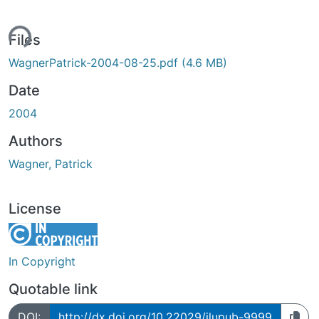
ing...
Files
WagnerPatrick-2004-08-25.pdf
(4.6 MB)
Date
2004
Authors
Wagner, Patrick
License
In Copyright
Quotable link
DOI:
http://dx.doi.org/10.22029/jlupub-9999