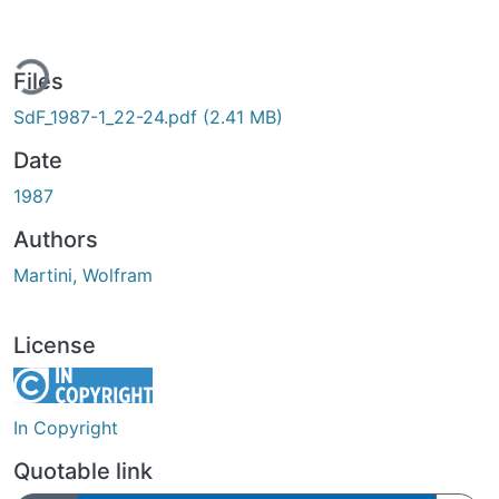
ing...
Files
SdF_1987-1_22-24.pdf
(2.41 MB)
Date
1987
Authors
Martini, Wolfram
License
In Copyright
Quotable link