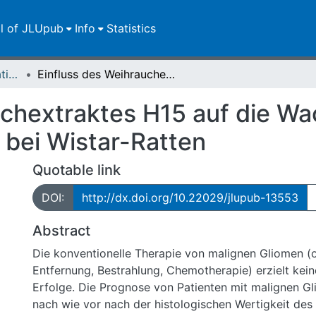
ll of JLUpub
Info
Statistics
Dissertationen/Habilitationen
Einfluss des Weihrauchextraktes H15 auf die Wachstumskinetik hirneigener Tumoren bei Wistar-Ratten
uchextraktes H15 auf die W
 bei Wistar-Ratten
Quotable link
DOI:
http://dx.doi.org/10.22029/jlupub-13553
Abstract
Die konventionelle Therapie von malignen Gliomen (
Entfernung, Bestrahlung, Chemotherapie) erzielt kein
Erfolge. Die Prognose von Patienten mit malignen Gl
nach wie vor nach der histologischen Wertigkeit de