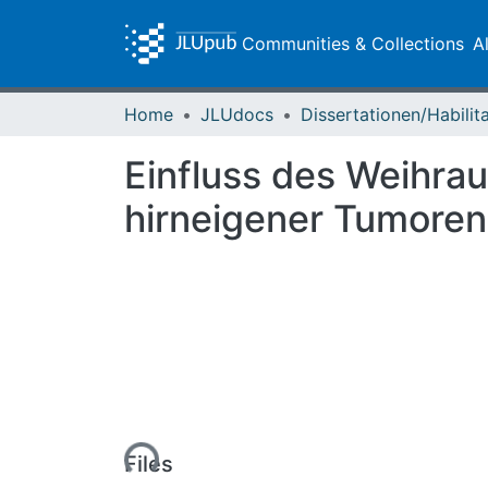
Communities & Collections
A
Home
JLUdocs
Einfluss des Weihra
hirneigener Tumoren
Loading...
Files