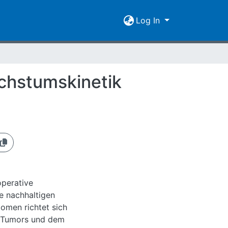
Log In
achstumskinetik
operative
e nachhaltigen
iomen richtet sich
s Tumors und dem