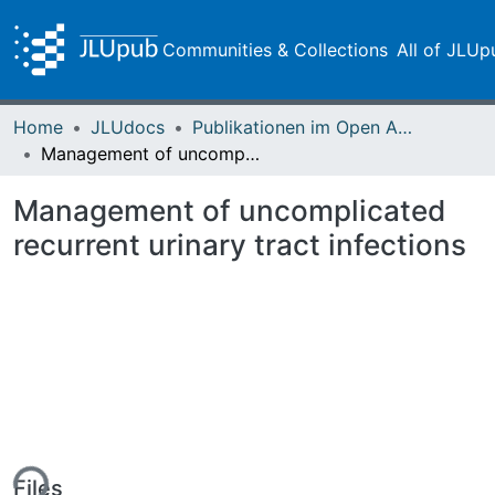
Communities & Collections
All of JLUp
Home
JLUdocs
Publikationen im Open Access gefördert durch die UB
Management of uncomplicated recurrent urinary tract infections
Management of uncomplicated
recurrent urinary tract infections
ing...
Files