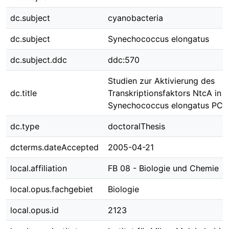
dc.subject
cyanobacteria
dc.subject
Synechococcus elongatus
dc.subject.ddc
ddc:570
Studien zur Aktivierung des
dc.title
Transkriptionsfaktors NtcA in
Synechococcus elongatus PC
dc.type
doctoralThesis
dcterms.dateAccepted
2005-04-21
local.affiliation
FB 08 - Biologie und Chemie
local.opus.fachgebiet
Biologie
local.opus.id
2123