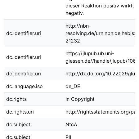
dieser Reaktion positiv wirkt, w
negativ.
http://nbn-
dc.identifier.uri
resolving.de/urn:nbn:de:hebis:
21232
https://jlupub.ub.uni-
dc.identifier.uri
giessen.de//handle/jlupub/106
dc.identifier.uri
http://dx.doi.org/10.22029/jlu
dc.language.iso
de_DE
dc.rights
In Copyright
dc.rights.uri
http://rightsstatements.org/pag
dc.subject
NtcA
dc.subject
PII