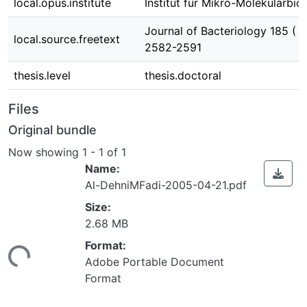
local.opus.institute
Institut für Mikro-Molekularbio
Journal of Bacteriology 185 ( 2
local.source.freetext
2582-2591
thesis.level
thesis.doctoral
Files
Original bundle
Now showing
1 - 1 of 1
Name:
Al-DehniMFadi-2005-04-21.pdf
Size:
2.68 MB
Format:
ing...
Adobe Portable Document
Format