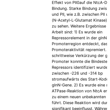
Effekt von PII0auf die NtcA-D
Bindung. Starke Bindung zwis
und PII, wie z.B. zwischen PII 
(N-Acetyl-L-Glutamat Kinase) is
zu sehen. Weitere Ergebnisse d
Arbeit sind: 1) Es wurde ein
Repressorelement in der glnN-
Promoterregion entdeckt, das 
Promoteraktivität repremiert. 
schrittweise Verkürzung der gl
Promoter konnte die Bindestell
Repressors identifiziert wurden
zwischen -226 und -314 bp
stromaufwärts des Start-Kodo
glnN-Gene. 2) Es wurde eine n
ATPase-Reaktion von NtcA entd
zu einem neuen unbekannten P
führt. Diese Reaktion wird durc
signifikant beeinflusst. Während