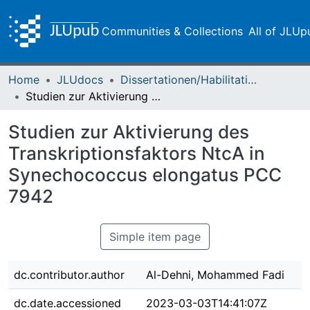
Communities & Collections
All of JLUp
Home
JLUdocs
Dissertationen/Habilitationen
Studien zur Aktivierung des Transkriptionsfaktors NtcA in Synechococcus elongatus PCC 7942
Studien zur Aktivierung des
Transkriptionsfaktors NtcA in
Synechococcus elongatus PCC
7942
Simple item page
dc.contributor.author
Al-Dehni, Mohammed Fadi
dc.date.accessioned
2023-03-03T14:41:07Z