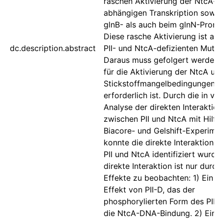
raschen Aktivierung der NtcA-
abhängigen Transkription sowo
glnB- als auch beim glnN-Prom
Diese rasche Aktivierung ist a
dc.description.abstract
PII- und NtcA-defizienten Muta
Daraus muss gefolgert werden,
für die Aktivierung der NtcA un
Stickstoffmangelbedingungen
erforderlich ist. Durch die in vi
Analyse der direkten Interaktio
zwischen PII und NtcA mit Hilf
Biacore- und Gelshift-Experim
konnte die direkte Interaktion
PII und NtcA identifiziert wurd
direkte Interaktion ist nur durch
Effekte zu beobachten: 1) Ein p
Effekt von PII-D, das der
phosphorylierten Form des PII ä
die NtcA-DNA-Bindung. 2) Ein 