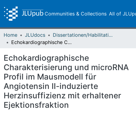
Communities & Collections
All of JLUp
Home
JLUdocs
Dissertationen/Habilitationen
Echokardiographische Charakterisierung und microRNA Profil im Mausmodell für Angiotensin II-induzierte Herzinsuffizienz mit erhaltener Ejektionsfraktion
Echokardiographische
Charakterisierung und microRNA
Profil im Mausmodell für
Angiotensin II-induzierte
Herzinsuffizienz mit erhaltener
Ejektionsfraktion