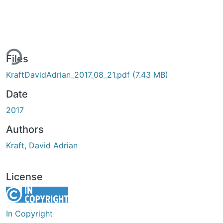
ing...
Files
KraftDavidAdrian_2017_08_21.pdf
(7.43 MB)
Date
2017
Authors
Kraft, David Adrian
License
In Copyright