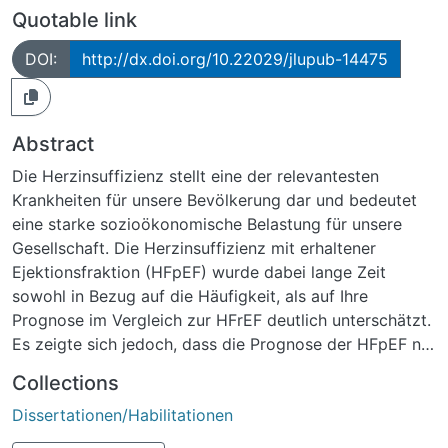
Quotable link
DOI:
http://dx.doi.org/10.22029/jlupub-14475
Abstract
Die Herzinsuffizienz stellt eine der relevantesten
Krankheiten für unsere Bevölkerung dar und bedeutet
eine starke sozioökonomische Belastung für unsere
Gesellschaft. Die Herzinsuffizienz mit erhaltener
Ejektionsfraktion (HFpEF) wurde dabei lange Zeit
sowohl in Bezug auf die Häufigkeit, als auf Ihre
Prognose im Vergleich zur HFrEF deutlich unterschätzt.
Es zeigte sich jedoch, dass die Prognose der HFpEF nur
wenig besser ist und man davon ausgehen muss, dass
Collections
eine ähnliche Prävalenz beider Erkrankungen vorliegt.
Dissertationen/Habilitationen
Trotz der stetigen Fortschritte im Bezug auf die
Behandlung der systolischen Herzinsuffizienz kann