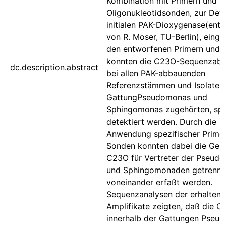
Kombination mit Primern und
Oligonukleotidsonden, zur Dete
initialen PAK-Dioxygenase(entw
von R. Moser, TU-Berlin), einge
den entworfenen Primern und 
konnten die C23O-Sequenzabs
dc.description.abstract
bei allen PAK-abbauenden
Referenzstämmen und Isolaten,
GattungPseudomonas und
Sphingomonas zugehörten, spe
detektiert werden. Durch die
Anwendung spezifischer Prime
Sonden konnten dabei die Gen
C23O für Vertreter der Pseud
und Sphingomonaden getrennt
voneinander erfaßt werden.
Sequenzanalysen der erhalten
Amplifikate zeigten, daß die 
innerhalb der Gattungen Pseu