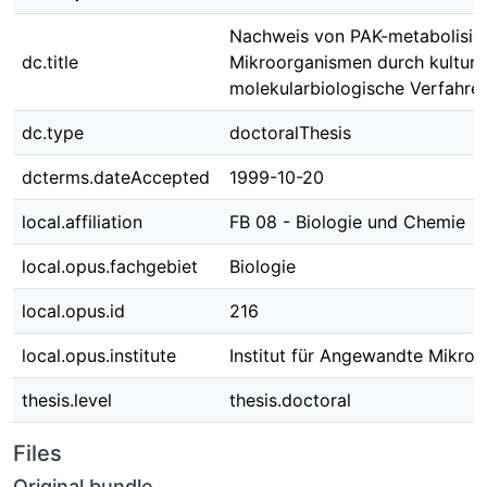
Nachweis von PAK-metabolisie
dc.title
Mikroorganismen durch kulture
molekularbiologische Verfahre
dc.type
doctoralThesis
dcterms.dateAccepted
1999-10-20
local.affiliation
FB 08 - Biologie und Chemie
local.opus.fachgebiet
Biologie
local.opus.id
216
local.opus.institute
Institut für Angewandte Mikrob
thesis.level
thesis.doctoral
Files
Original bundle