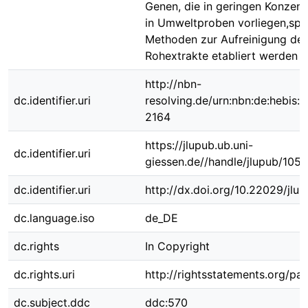
Genen, die in geringen Konzent
in Umweltproben vorliegen,spez
Methoden zur Aufreinigung de
Rohextrakte etabliert werden 
http://nbn-
dc.identifier.uri
resolving.de/urn:nbn:de:hebis:
2164
https://jlupub.ub.uni-
dc.identifier.uri
giessen.de//handle/jlupub/105
dc.identifier.uri
http://dx.doi.org/10.22029/jlu
dc.language.iso
de_DE
dc.rights
In Copyright
dc.rights.uri
http://rightsstatements.org/pag
dc.subject.ddc
ddc:570