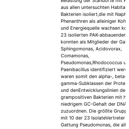
Belastung der Standorte mit P
aus allen untersuchten Habitat
Bakterien isoliert,die mit Napht
Phenanthren als alleiniger Kohl
und Energiequelle wachsen kon
23 isolierten PAK-abbauenden 
konnten als Mitglieder der Gat
Sphingomonas, Acidovorax,
Comamonas,
Pseudomonas,Rhodococcus un
Paenibacillus identifiziert wer
waren somit den alpha-, beta-
gamma-Subklassen der Proteo
und denEntwicklungslinien der
grampositiven Bakterien mit h
niedrigem GC-Gehalt der DNA
zuzuordnen. Die größte Gruppe
mit 10 der 23 IsolateVertreter 
Gattung Pseudomonas, die alle