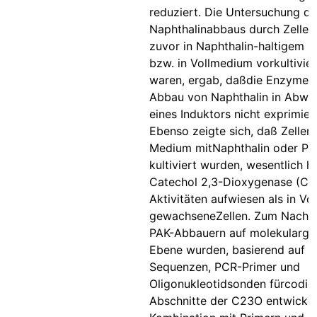
reduziert. Die Untersuchung d
Naphthalinabbaus durch Zellen,
zuvor in Naphthalin-haltigem 
bzw. in Vollmedium vorkultivie
waren, ergab, daßdie Enzyme f
Abbau von Naphthalin in Abwe
eines Induktors nicht exprimier
Ebenso zeigte sich, daß Zellen, 
Medium mitNaphthalin oder Ph
kultiviert wurden, wesentlich h
Catechol 2,3-Dioxygenase (C2
Aktivitäten aufwiesen als in V
gewachseneZellen. Zum Nachw
PAK-Abbauern auf molekularge
Ebene wurden, basierend auf 
Sequenzen, PCR-Primer und
Oligonukleotidsonden fürcodie
Abschnitte der C23O entwickelt