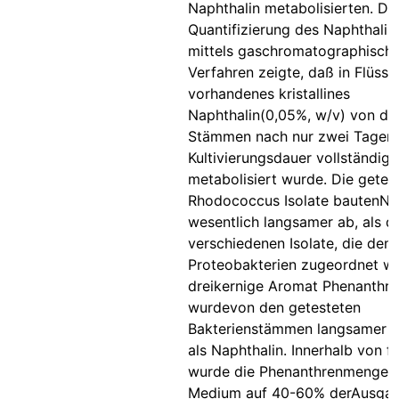
Naphthalin metabolisierten. Di
Quantifizierung des Naphthali
mittels gaschromatographische
Verfahren zeigte, daß in Flüss
vorhandenes kristallines
Naphthalin(0,05%, w/v) von de
Stämmen nach nur zwei Tagen
Kultivierungsdauer vollständig
metabolisiert wurde. Die getes
Rhodococcus Isolate bautenNa
wesentlich langsamer ab, als d
verschiedenen Isolate, die den
Proteobakterien zugeordnet w
dreikernige Aromat Phenanthre
wurdevon den getesteten
Bakterienstämmen langsamer 
als Naphthalin. Innerhalb von f
wurde die Phenanthrenmenge 
Medium auf 40-60% derAusga