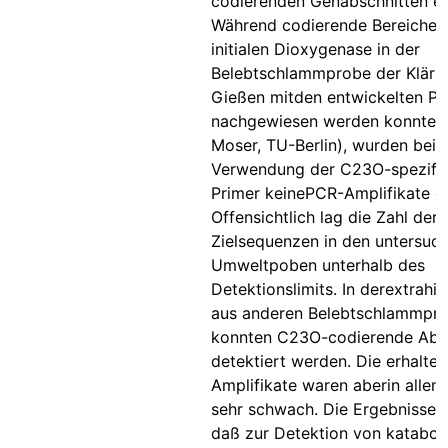
codierenden Genabschnitten ei
Während codierende Bereiche 
initialen Dioxygenase in der
Belebtschlammprobe der Klära
Gießen mitden entwickelten Pr
nachgewiesen werden konnten 
Moser, TU-Berlin), wurden bei 
Verwendung der C23O-spezifi
Primer keinePCR-Amplifikate er
Offensichtlich lag die Zahl de
Zielsequenzen in den untersuc
Umweltpoben unterhalb des
Detektionslimits. In derextrah
aus anderen Belebtschlammpr
konnten C23O-codierende Abs
detektiert werden. Die erhalte
Amplifikate waren aberin allen 
sehr schwach. Die Ergebnisse z
daß zur Detektion von katabol