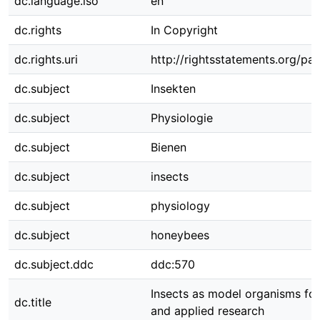
dc.language.iso
en
dc.rights
In Copyright
dc.rights.uri
http://rightsstatements.org/pag
dc.subject
Insekten
dc.subject
Physiologie
dc.subject
Bienen
dc.subject
insects
dc.subject
physiology
dc.subject
honeybees
dc.subject.ddc
ddc:570
Insects as model organisms for
dc.title
and applied research