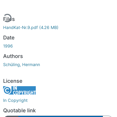
ding...
Files
HandKat-Nr.9.pdf
(4.26 MB)
Date
1996
Authors
Schüling, Hermann
License
In Copyright
Quotable link