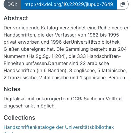
DOI:
http://dx.doi.org/10.22029/jlupub-7649
Abstract
Der vorliegende Katalog verzeichnet eine Reihe neuerer
Handschriften, die der Verfasser von 1982 bis 1995
privat erworben und 1996 derUniversitätsbibliothek
Gießen übereignet hat. Die Sammlung besteht aus 204
Nummern (Hs.Sg.Sg. 1-204), die 333 Handschriften-
Einheiten umfassen.Darunter sind 22 arabische
Handschriften (in 6 Bänden), 8 englische, 5 lateinische,
2 französische, 2 italienische und 1 spanische. Bei den
deutschen Handschriften bilden 30 Universität, Stadt
Notes
und Kreis Gießen betreffende Einheiten einen
Digitalisat mit unkorrigiertem OCR: Suche im Volltext
Schwerpunkt. Einen großen Anteil in der
eingeschränkt möglich.
Zusammensetzung haben Vorlesungsnachschriften mit
51 Stücken. Fast gleichstark sind die Briefsammlungen
Collections
mit 49 Einheiten vertreten,darunter z.B. eine Sammlung
Handschriftenkataloge der Universitätsbibliothek
von Feldpostbriefen des Krieges 1870/71 - die