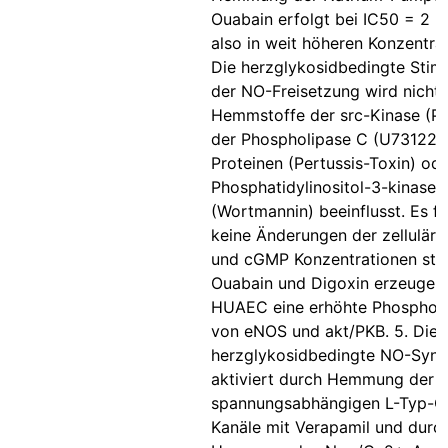
Ouabain erfolgt bei IC50 = 2 x
also in weit höheren Konzentrat
Die herzglykosidbedingte Stim
der NO-Freisetzung wird nicht
Hemmstoffe der src-Kinase (PP
der Phospholipase C (U73122),
Proteinen (Pertussis-Toxin) ode
Phosphatidylinositol-3-kinase
(Wortmannin) beeinflusst. Es f
keine Änderungen der zellulär
und cGMP Konzentrationen statt
Ouabain und Digoxin erzeugen 
HUAEC eine erhöhte Phosphory
von eNOS und akt/PKB. 5. Die
herzglykosidbedingte NO-Synt
aktiviert durch Hemmung der
spannungsabhängigen L-Typ-C
Kanäle mit Verapamil und durc