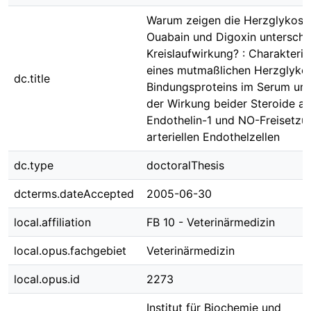
Warum zeigen die Herzglykosi
Ouabain und Digoxin unterschi
Kreislaufwirkung? : Charakteris
eines mutmaßlichen Herzglyko
dc.title
Bindungsproteins im Serum un
der Wirkung beider Steroide au
Endothelin-1 und NO-Freisetzu
arteriellen Endothelzellen
dc.type
doctoralThesis
dcterms.dateAccepted
2005-06-30
local.affiliation
FB 10 - Veterinärmedizin
local.opus.fachgebiet
Veterinärmedizin
local.opus.id
2273
Institut für Biochemie und