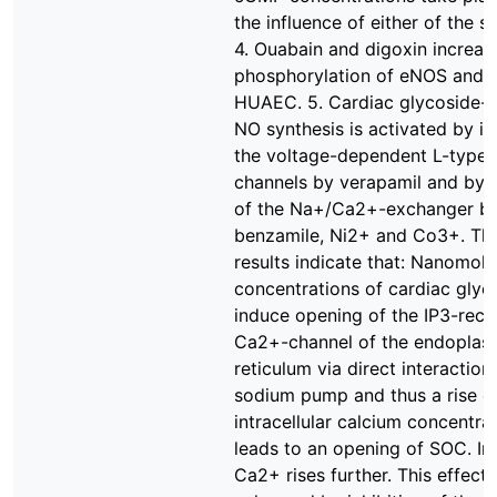
the influence of either of the s
4. Ouabain and digoxin increas
phosphorylation of eNOS and a
HUAEC. 5. Cardiac glycoside-
NO synthesis is activated by inh
the voltage-dependent L-type
channels by verapamil and by i
of the Na+/Ca2+-exchanger b
benzamile, Ni2+ and Co3+. Th
results indicate that: Nanomola
concentrations of cardiac glyc
induce opening of the IP3-rece
Ca2+-channel of the endoplas
reticulum via direct interaction
sodium pump and thus a rise o
intracellular calcium concentrat
leads to an opening of SOC. Int
Ca2+ rises further. This effect 