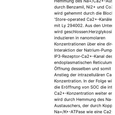
Hemmung des Na+/Ca2+-Aust
durch Benzamil, Ni2+ und Co3+
wird gehemmt durch die Block
'Store-operated Ca2+-Kanälen
mit Ly 294002. Aus den Unter
wird geschlossen:Herzglykosid
induzieren in nanomolaren
Konzentrationen über eine dire
Interaktion der Natrium-Pumpe
IP3-Rezeptor-Ca2+-Kanal des
endoplasmatischen Reticulums 
Öffnung desselben und somit e
Anstieg der intrazellulären Ca2
Konzentration. In der Folge wir
die Eröffnung von SOC die intra
Ca2+-Konzentration weiter erhö
wird durch Hemmung des Na+
Austauschers, der durch Koppl
Na+/K+-ATPase wie eine Ca2