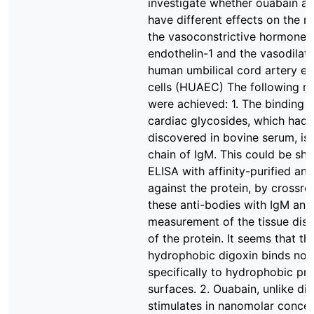
investigate whether ouabain an
have different effects on the r
the vasoconstrictive hormone
endothelin-1 and the vasodilati
human umbilical cord artery en
cells (HUAEC) The following re
were achieved: 1. The binding p
cardiac glycosides, which had
discovered in bovine serum, is 
chain of IgM. This could be sh
ELISA with affinity-purified ant
against the protein, by crossrea
these anti-bodies with IgM and
measurement of the tissue dist
of the protein. It seems that th
hydrophobic digoxin binds non
specifically to hydrophobic pro
surfaces. 2. Ouabain, unlike dig
stimulates in nanomolar concen