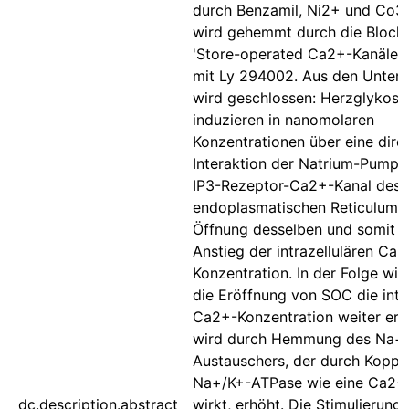
durch Benzamil, Ni2+ und Co3+
wird gehemmt durch die Block
'Store-operated Ca2+-Kanälen
mit Ly 294002. Aus den Unter
wird geschlossen: Herzglykosi
induzieren in nanomolaren
Konzentrationen über eine dire
Interaktion der Natrium-Pumpe
IP3-Rezeptor-Ca2+-Kanal des
endoplasmatischen Reticulums 
Öffnung desselben und somit e
Anstieg der intrazellulären Ca2
Konzentration. In der Folge wir
die Eröffnung von SOC die intra
Ca2+-Konzentration weiter erhö
wird durch Hemmung des Na+
Austauschers, der durch Koppl
Na+/K+-ATPase wie eine Ca2
dc.description.abstract
wirkt, erhöht. Die Stimulierung 