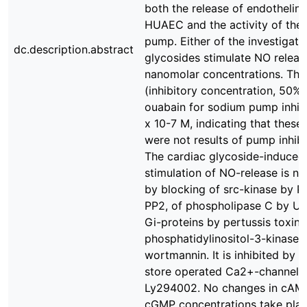
both the release of endothelin
HUAEC and the activity of the
pump. Either of the investigate
dc.description.abstract
glycosides stimulate NO releas
nanomolar concentrations. The
(inhibitory concentration, 50%)
ouabain for sodium pump inhibi
x 10-7 M, indicating that these 
were not results of pump inhibit
The cardiac glycoside-induced
stimulation of NO-release is not
by blocking of src-kinase by P
PP2, of phospholipase C by U7
Gi-proteins by pertussis toxin 
phosphatidylinositol-3-kinase 
wortmannin. It is inhibited by b
store operated Ca2+-channels
Ly294002. No changes in cAM
cGMP concentrations take pla