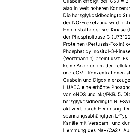
Ouabain erfolgt bei IC50 = 2 x
also in weit höheren Konzentrat
Die herzglykosidbedingte Stim
der NO-Freisetzung wird nicht
Hemmstoffe der src-Kinase (PP
der Phospholipase C (U73122),
Proteinen (Pertussis-Toxin) ode
Phosphatidylinositol-3-kinase
(Wortmannin) beeinflusst. Es f
keine Änderungen der zellulär
und cGMP Konzentrationen statt
Ouabain und Digoxin erzeugen 
HUAEC eine erhöhte Phosphory
von eNOS und akt/PKB. 5. Die
herzglykosidbedingte NO-Synt
aktiviert durch Hemmung der
spannungsabhängigen L-Typ-C
Kanäle mit Verapamil und durc
Hemmung des Na+/Ca2+-Aust