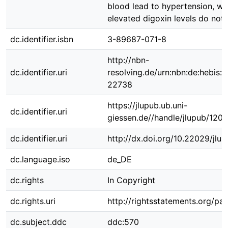
blood lead to hypertension, w
elevated digoxin levels do not.
dc.identifier.isbn
3-89687-071-8
http://nbn-
dc.identifier.uri
resolving.de/urn:nbn:de:hebis:
22738
https://jlupub.ub.uni-
dc.identifier.uri
giessen.de//handle/jlupub/120
dc.identifier.uri
http://dx.doi.org/10.22029/jlup
dc.language.iso
de_DE
dc.rights
In Copyright
dc.rights.uri
http://rightsstatements.org/pag
dc.subject.ddc
ddc:570