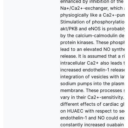
enhanced by inhibition of the
Na+/Ca2+-exchanger, which a
physiogically like a Ca2+-pum
Stimulation of phosphorylation
akt/PKB and eNOS is probably
by the calcium-calmodulin dep
protein kinases. These phospho
lead to an elevated NO synthes
release. It is assumed that a ris
intracellular Ca2+ also leads t
increased endothelin-1 release
integration of vesicles with lat
sodium pumps into the plasma
membrane. These processes s
vary in their Ca2+-sensitivity. 
different effects of cardiac gl
on HUAEC with respect to secr
endothelin-1 and NO could exp
constantly increased ouabain le