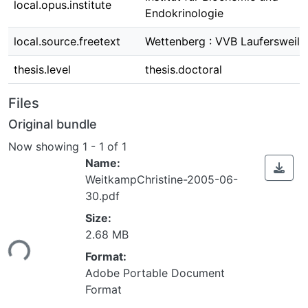
local.opus.institute
Endokrinologie
local.source.freetext
Wettenberg : VVB Laufersweile
thesis.level
thesis.doctoral
Files
Original bundle
Now showing
1 - 1 of 1
Name:
WeitkampChristine-2005-06-
30.pdf
Size:
2.68 MB
Loading...
Format:
Adobe Portable Document
Format