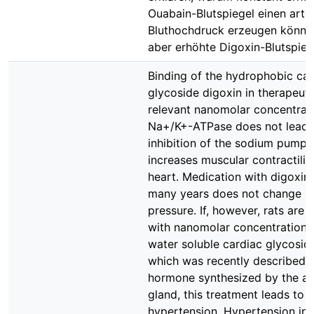
Ouabain-Blutspiegel einen arter
Bluthochdruck erzeugen können
aber erhöhte Digoxin-Blutspieg
Binding of the hydrophobic car
glycoside digoxin in therapeuti
relevant nanomolar concentrat
Na+/K+-ATPase does not lead 
inhibition of the sodium pump,
increases muscular contractilit
heart. Medication with digoxin
many years does not change b
pressure. If, however, rats are 
with nanomolar concentrations
water soluble cardiac glycosid
which was recently described t
hormone synthesized by the ad
gland, this treatment leads to
hypertension. Hypertension in