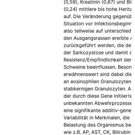
(0,59), Kreatinin (0,67) und Bili
(0,24) mittlere bis hohe Heritab
auf. Die Veränderung gegenübe
Situation vor Infektionsbeginn
also teilweise auf unterschiedli
den Ausgangsrassen ererbte Al
zurückgeführt werden, die den 
der Sarkozystose und damit di
Resistenz/Empfindlichkeit der 
Schweine beeinflussen. Besond
erwähnenswert sind dabei die 
an eosinophilen Granulozyten 
stabkernigen Granulozyten. Als
der durch diese Gene initiierten
unbekannten Abwehrprozesse z
eine signifikante additiv-genet
Variabilität in Merkmalen, die d
Belastung des Organismus besc
wie z.B. AP, AST, CK, Bilirubin 