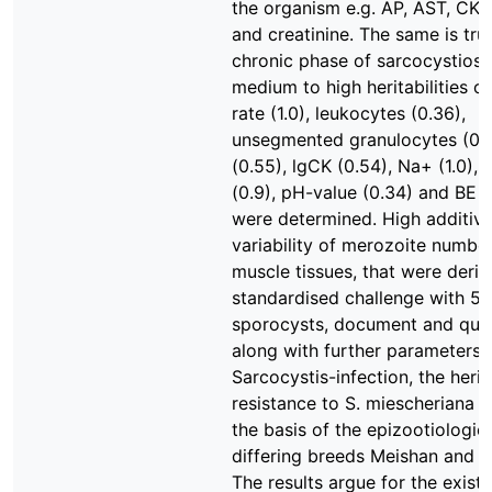
the organism e.g. AP, AST, CK, b
and creatinine. The same is tru
chronic phase of sarcocystiosis
medium to high heritabilities of
rate (1.0), leukocytes (0.36),
unsegmented granulocytes (0.4
(0.55), lgCK (0.54), Na+ (1.0),
(0.9), pH-value (0.34) and BE (
were determined. High additiv
variability of merozoite number
muscle tissues, that were deri
standardised challenge with 5
sporocysts, document and quan
along with further parameters 
Sarcocystis-infection, the herita
resistance to S. miescheriana i
the basis of the epizootiologica
differing breeds Meishan and Pi
The results argue for the exist