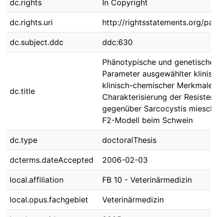
dc.rights
In Copyright
dc.rights.uri
http://rightsstatements.org/pag
dc.subject.ddc
ddc:630
Phänotypische und genetische
Parameter ausgewählter klinis
klinisch-chemischer Merkmale 
dc.title
Charakterisierung der Resisten
gegenüber Sarcocystis miesche
F2-Modell beim Schwein
dc.type
doctoralThesis
dcterms.dateAccepted
2006-02-03
local.affiliation
FB 10 - Veterinärmedizin
local.opus.fachgebiet
Veterinärmedizin