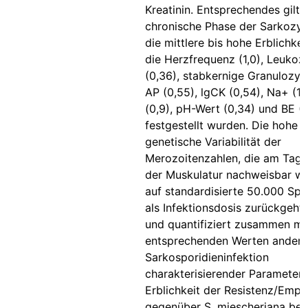
Kreatinin. Entsprechendes gilt f
chronische Phase der Sarkozyst
die mittlere bis hohe Erblichkei
die Herzfrequenz (1,0), Leukoz
(0,36), stabkernige Granulozyte
AP (0,55), lgCK (0,54), Na+ (1,
(0,9), pH-Wert (0,34) und BE (
festgestellt wurden. Die hohe a
genetische Variabilität der
Merozoitenzahlen, die am Tag 70
der Muskulatur nachweisbar wa
auf standardisierte 50.000 Sp
als Infektionsdosis zurückgeht,
und quantifiziert zusammen mi
entsprechenden Werten andere
Sarkosporidieninfektion
charakterisierender Parameter 
Erblichkeit der Resistenz/Empfi
gegenüber S. miescheriana bei