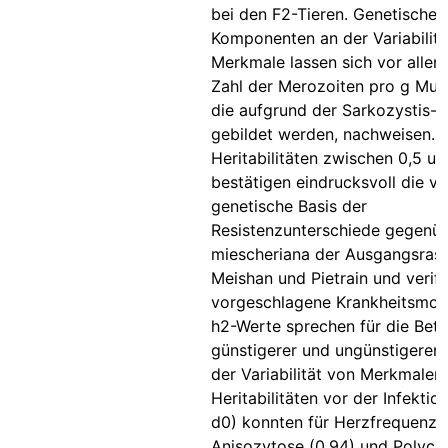
bei den F2-Tieren. Genetische
Komponenten an der Variabilitä
Merkmale lassen sich vor allem 
Zahl der Merozoiten pro g Musk
die aufgrund der Sarkozystis-I
gebildet werden, nachweisen.
Heritabilitäten zwischen 0,5 un
bestätigen eindrucksvoll die v
genetische Basis der
Resistenzunterschiede gegenüb
miescheriana der Ausgangsras
Meishan und Pietrain und verifi
vorgeschlagene Krankheitsmod
h2-Werte sprechen für die Bete
günstigerer und ungünstigerer A
der Variabilität von Merkmalen
Heritabilitäten vor der Infektio
d0) konnten für Herzfrequenz (0
Anisozytose (0,94) und Polych