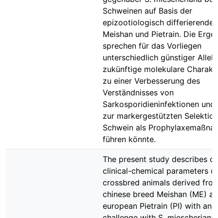
Schweinen auf Basis der
epizootiologisch differierende
Meishan und Pietrain. Die Erge
sprechen für das Vorliegen
unterschiedlich günstiger Allele
zukünftige molekulare Charakte
zu einer Verbesserung des
Verständnisses von
Sarkosporidieninfektionen und 
zur markergestützten Selektio
Schwein als Prophylaxemaßna
führen könnte.
The present study describes cli
clinical-chemical parameters o
crossbred animals derived fro
chinese breed Meishan (ME) a
european Pietrain (PI) with and
challenge with S. miescheriana