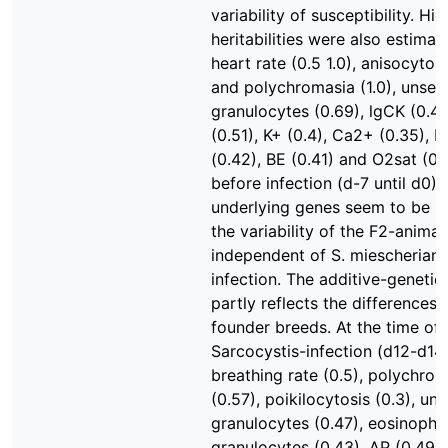
variability of susceptibility. Hig
heritabilities were also estimat
heart rate (0.5 1.0), anisocytos
and polychromasia (1.0), unse
granulocytes (0.69), lgCK (0.43
(0.51), K+ (0.4), Ca2+ (0.35),
(0.42), BE (0.41) and O2sat (0.
before infection (d-7 until d0).
underlying genes seem to be in
the variability of the F2-animal
independent of S. miescherian
infection. The additive-genetic 
partly reflects the difference
founder breeds. At the time of
Sarcocystis-infection (d12-d14
breathing rate (0.5), polychro
(0.57), poikilocytosis (0.3), u
granulocytes (0.47), eosinophil
granulocytes (0.43), AP (0.49)