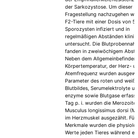
der Sarkozystose. Um dieser
Fragestellung nachzugehen wu
F2-Tiere mit einer Dosis von 5
Sporozysten infiziert und in
regelmäßigen Abständen klinis
untersucht. Die Blutprobennah
fanden in zweiwöchigem Abstan
Neben dem Allgemeinbefinden,
Körpertemperatur, der Herz- u
Atemfrequenz wurden ausgewä
Parameter des roten und weiß
Blutbildes, Serumelektrolyte un
enzyme sowie Blutgase erfasst
Tag p. i. wurden die Merozoite
Musculus longissimus dorsi (M.l
im Herzmuskel ausgezählt. Für 
Merkmale wurden die physiolo
Werte jeden Tieres während ei