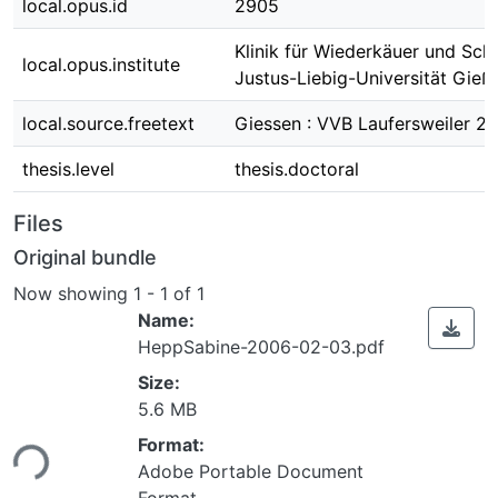
local.opus.id
2905
Klinik für Wiederkäuer und Sch
local.opus.institute
Justus-Liebig-Universität Gieß
local.source.freetext
Giessen : VVB Laufersweiler 2
thesis.level
thesis.doctoral
Files
Original bundle
Now showing
1 - 1 of 1
Name:
HeppSabine-2006-02-03.pdf
Size:
5.6 MB
Format:
ading...
Adobe Portable Document
Format