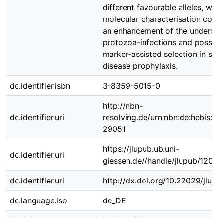
different favourable alleles, wh
molecular characterisation cou
an enhancement of the underst
protozoa-infections and possib
marker-assisted selection in s
disease prophylaxis.
dc.identifier.isbn
3-8359-5015-0
http://nbn-
dc.identifier.uri
resolving.de/urn:nbn:de:hebis:
29051
https://jlupub.ub.uni-
dc.identifier.uri
giessen.de//handle/jlupub/120
dc.identifier.uri
http://dx.doi.org/10.22029/jlu
dc.language.iso
de_DE