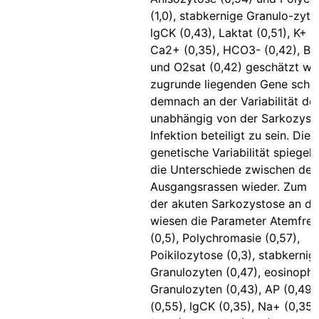
(1,0), stabkernige Granulo-zyte
lgCK (0,43), Laktat (0,51), K+ (0
Ca2+ (0,35), HCO3- (0,42), BE 
und O2sat (0,42) geschätzt we
zugrunde liegenden Gene sche
demnach an der Variabilität de
unabhängig von der Sarkozysti
Infektion beteiligt zu sein. Die 
genetische Variabilität spiegelt
die Unterschiede zwischen den
Ausgangsrassen wieder. Zum Z
der akuten Sarkozystose an d1
wiesen die Parameter Atemfre
(0,5), Polychromasie (0,57),
Poikilozytose (0,3), stabkernig
Granulozyten (0,47), eosinophi
Granulozyten (0,43), AP (0,49)
(0,55), lgCK (0,35), Na+ (0,35