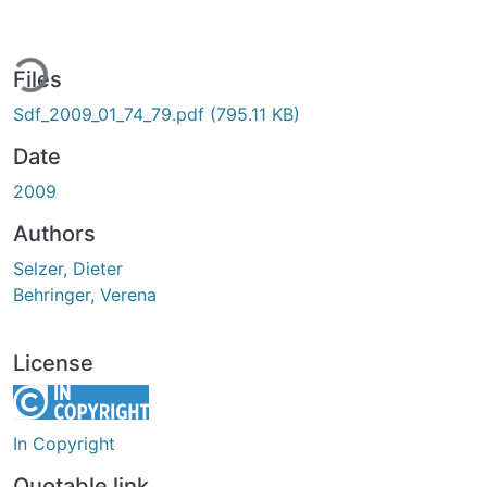
ing...
Files
Sdf_2009_01_74_79.pdf
(795.11 KB)
Date
2009
Authors
Selzer, Dieter
Behringer, Verena
License
In Copyright
Quotable link