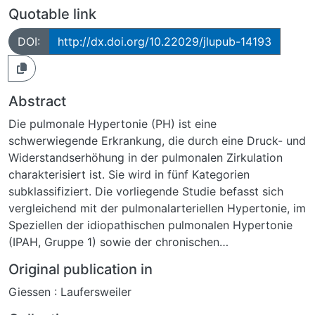
Quotable link
DOI:
http://dx.doi.org/10.22029/jlupub-14193
Abstract
Die pulmonale Hypertonie (PH) ist eine
schwerwiegende Erkrankung, die durch eine Druck- und
Widerstandserhöhung in der pulmonalen Zirkulation
charakterisiert ist. Sie wird in fünf Kategorien
subklassifiziert. Die vorliegende Studie befasst sich
vergleichend mit der pulmonalarteriellen Hypertonie, im
Speziellen der idiopathischen pulmonalen Hypertonie
(IPAH, Gruppe 1) sowie der chronischen
thrombembolischen pulmonalen Hypertonie (CTEPH,
Original publication in
Gruppe 4). Beide Formen der PH weisen
Giessen : Laufersweiler
überschneidende strukturelle Veränderungen der
Pulmonalgefäße auf, die mit einer Akkumulation