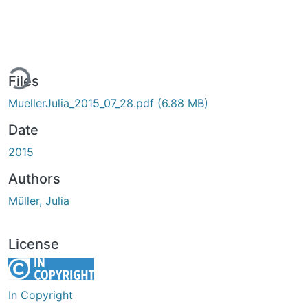
ding...
Files
MuellerJulia_2015_07_28.pdf
(6.88 MB)
Date
2015
Authors
Müller, Julia
License
In Copyright