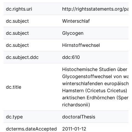
dc.rights.uri
http://rightsstatements.org/pag
dc.subject
Winterschlaf
dc.subject
Glycogen
dc.subject
Hirnstoffwechsel
dc.subject.ddc
ddc:610
Histochemische Studien über 
Glycogenstoffwechsel von wa
winterschlafenden europäische
dc.title
Hamstern (Cricetus Cricetus) 
arktischen Erdhörnchen (Sperm
richardsonii)
dc.type
doctoralThesis
dcterms.dateAccepted
2011-01-12