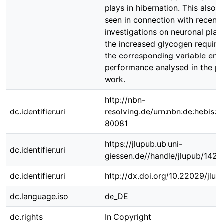
plays in hibernation. This also 
seen in connection with recent
investigations on neuronal plas
the increased glycogen requir
the corresponding variable en
performance analysed in the p
work.
http://nbn-
dc.identifier.uri
resolving.de/urn:nbn:de:hebis:
80081
https://jlupub.ub.uni-
dc.identifier.uri
giessen.de//handle/jlupub/142
dc.identifier.uri
http://dx.doi.org/10.22029/jlu
dc.language.iso
de_DE
dc.rights
In Copyright