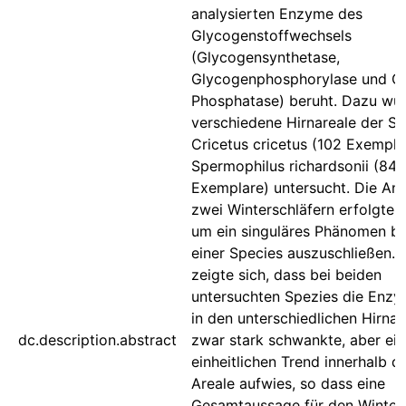
analysierten Enzyme des
Glycogenstoffwechsels
(Glycogensynthetase,
Glycogenphosphorylase und Gl
Phosphatase) beruht. Dazu wu
verschiedene Hirnareale der Sp
Cricetus cricetus (102 Exempla
Spermophilus richardsonii (84
Exemplare) untersucht. Die Ana
zwei Winterschläfern erfolgte 
um ein singuläres Phänomen be
einer Species auszuschließen. 
zeigte sich, dass bei beiden
untersuchten Spezies die Enzym
in den unterschiedlichen Hirnar
dc.description.abstract
zwar stark schwankte, aber ei
einheitlichen Trend innerhalb d
Areale aufwies, so dass eine
Gesamtaussage für den Winter