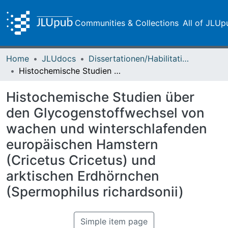
Communities & Collections
All of JLUp
Home
JLUdocs
Dissertationen/Habilitationen
Histochemische Studien über den Glycogenstoffwechsel von wachen und winterschlafenden europäischen Hamstern (Cricetus Cricetus) und arktischen Erdhörnchen (Spermophilus richardsonii)
Histochemische Studien über
den Glycogenstoffwechsel von
wachen und winterschlafenden
europäischen Hamstern
(Cricetus Cricetus) und
arktischen Erdhörnchen
(Spermophilus richardsonii)
Simple item page