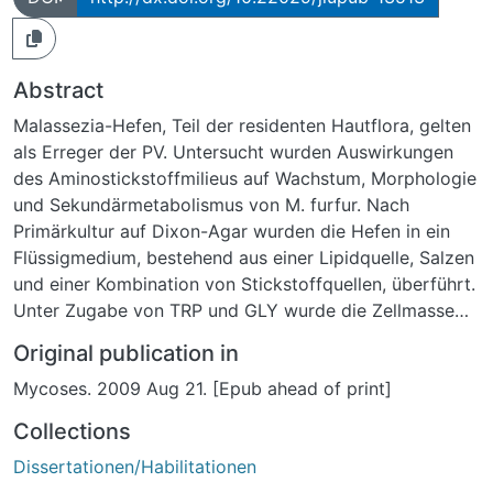
Abstract
Malassezia-Hefen, Teil der residenten Hautflora, gelten
als Erreger der PV. Untersucht wurden Auswirkungen
des Aminostickstoffmilieus auf Wachstum, Morphologie
und Sekundärmetabolismus von M. furfur. Nach
Primärkultur auf Dixon-Agar wurden die Hefen in ein
Flüssigmedium, bestehend aus einer Lipidquelle, Salzen
und einer Kombination von Stickstoffquellen, überführt.
Unter Zugabe von TRP und GLY wurde die Zellmasse
mit Hilfe der Trockenmethode sowie die
Original publication in
Pigmentsynthese spektralphotometrisch quantifiziert.
Mycoses. 2009 Aug 21. [Epub ahead of print]
Unter Zugabe von GLY kommt es zu einer
exponentiellen Zunahme der Biomasse, jedoch zu
Collections
keiner Pigmentsynthese. TRP als alleinige
Dissertationen/Habilitationen
Stickstoffquelle resultierte in einer deutlichen