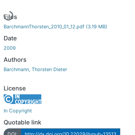
Loading...
Files
BarchmannThorsten_2010_01_12.pdf
(3.19 MB)
Date
2009
Authors
Barchmann, Thorsten Dieter
License
In Copyright
Quotable link
DOI:
http://dx.doi.org/10.22029/jlupub-13513