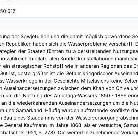
50:51Z
sung der Sowjetunion und die damit möglich gewordene Sel
hen Republiken haben sich die Wasserprobleme verschärft. 
ategien der Staaten führten zu widerstreitenden Nutzungs
 in zahlreichen bilateralen Konfliktkonstellationen manifestier
 ein strategischer Rohstoff wie in anderen Regionen das Erd
Gut ist, desto größer ist die Gefahr kriegerischer Auseinan
s Wasserkriege in der Geschichte Mittelasiens keine Selten
hen Auseinandersetzungen zwischen dem Khan von Chiva un
 um die Nutzung des Amudarja-Wassers 1850 - 1869 erinne
r an die wiederkehrenden Auseinandersetzungen um die Nu
a und Samarkand. Häufig wurden auftretende Konflikte da
n Bau eines Staudamms von der Wasserversorgung abschnit
he General Kaufmann im Jahre 1868, als er versuchte, Sam
achatschek 1921, S. 278). Die weiterhin zunehmende Verkn