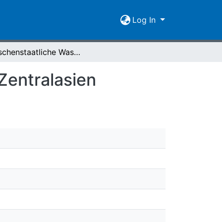
Log In
Zwischenstaatliche Wassernutzungskonflikte in Zentralasien
Zentralasien