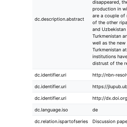
disappeared, th
production in wi
are a couple of 
dc.description.abstract
of the other ri
and Uzbekistan 
Turkmenistan an
well as the new
Turkmenistan at
institutions hav
distrust of the 
dc.identifier.uri
http://nbn-reso
dc.identifier.uri
https://jlupub.
dc.identifier.uri
http://dx.doi.o
dc.language.iso
de
dc.relation.ispartofseries
Discussion pape