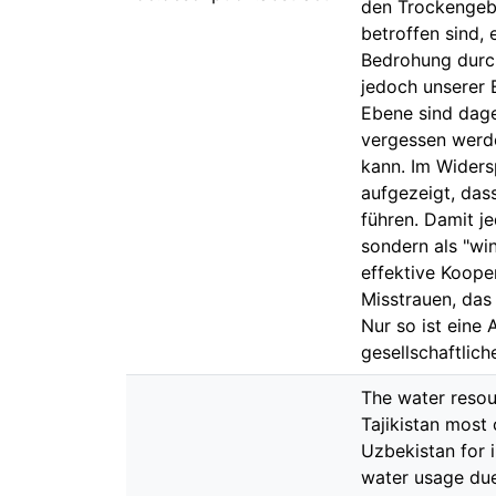
den Trockengebi
betroffen sind, 
Bedrohung durch
jedoch unserer 
Ebene sind dage
vergessen werde
kann. Im Widers
aufgezeigt, das
führen. Damit j
sondern als "w
effektive Koope
Misstrauen, das
Nur so ist eine
gesellschaftlich
The water resou
Tajikistan most
Uzbekistan for i
water usage due