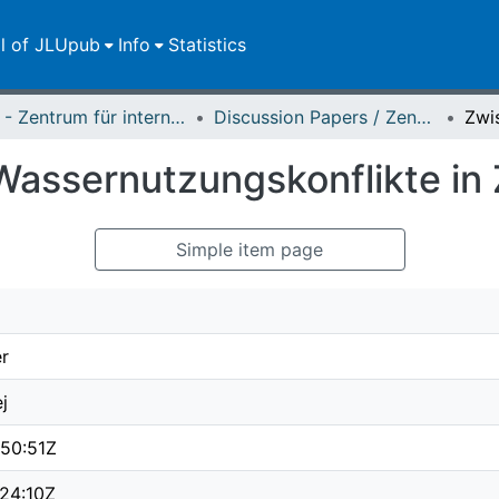
ll of JLUpub
Info
Statistics
ZEU - Zentrum für internationale Entwicklungs- und Umweltforschung
Discussion Papers / Zentrum für Internationale Entwicklungs- und Umweltforschung (ZEU)
Wassernutzungskonflikte in 
Simple item page
er
j
50:51Z
24:10Z