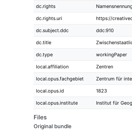
dc.rights
Namensnennung 
dc.rights.uri
https://creativ
dc.subject.ddc
ddc:910
dc.title
Zwischenstaatli
dc.type
workingPaper
local.affiliation
Zentren
local.opus.fachgebiet
Zentrum für int
local.opus.id
1823
local.opus.institute
Institut für Ge
Files
Original bundle