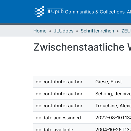
Communities & Collections
A
Home
JLUdocs
Schriftenreihen
Zwischenstaatliche 
dc.contributor.author
Giese, Ernst
dc.contributor.author
Sehring, Jenniv
dc.contributor.author
Trouchine, Alexe
dc.date.accessioned
2022-08-10T13:
dc.date.available
2004-10-26T13: