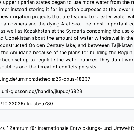
e upper riparian states began to use more water from the r
nter instead storing it for irrigation purposes at the lower
new irrigation projects that are leading to greater water w
parian owners and the dying Aral Sea. The most important c
as well as Kazakhstan at the Syrdarja concerning the use o
d Uzbekistan about the amount of water withdrawal in th
 constructed Golden Century lake; and betweeen Tajikistan
 the Amudarja because of the plans for building the Rogun
e been set up to regulate the water courses, they don t wor
republics and the threat of conficts persists.
lving.de/urn:nbn:de:hebis:26-opus-18237
ub.uni-giessen.de//handle/jlupub/6329
rg/10.22029/jlupub-5780
rs / Zentrum für Internationale Entwicklungs- und Umweltf