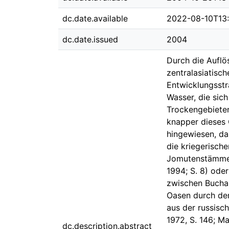
dc.date.available
2022-08-10T13:
dc.date.issued
2004
Durch die Auflö
zentralasiatisc
Entwicklungsstr
Wasser, die sich
Trockengebieten
knapper dieses 
hingewiesen, das
die kriegerisc
Jomutenstämmen
1994; S. 8) ode
zwischen Buchar
Oasen durch de
aus der russisc
1972, S. 146; M
dc.description.abstract