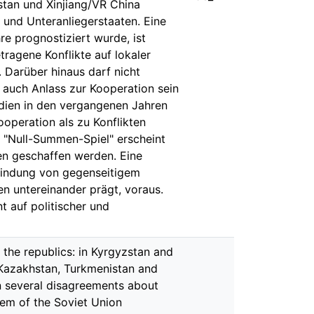
stan und Xinjiang/VR China
- und Unteranliegerstaaten. Eine
re prognostiziert wurde, ist
ragene Konflikte auf lokaler
 Darüber hinaus darf nicht
n auch Anlass zur Kooperation sein
dien in den vergangenen Jahren
ooperation als zu Konflikten
s "Null-Summen-Spiel" erscheint
n geschaffen werden. Eine
rwindung von gegenseitigem
n untereinander prägt, voraus.
t auf politischer und
 the republics: in Kyrgyzstan and
n Kazakhstan, Turkmenistan and
on several disagreements about
tem of the Soviet Union