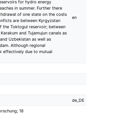
eservoirs for hydro energy
 reaches in summer. Further there
ithdrawal of one state on the costs
en
onficts are between Kyrgyzstan
f the Toktogul reservoir; between
e Karakum and Tujamujun canals as
 and Uzbekistan as well as
 dam. Although regional
k effectively due to mutual
de_DE
orschung; 18