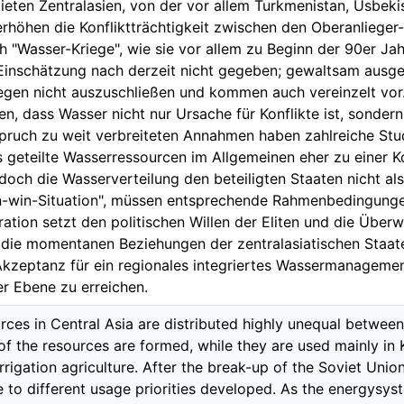
eten Zentralasien, von der vor allem Turkmenistan, Usbeki
erhöhen die Konfliktträchtigkeit zwischen den Oberanlieger
 "Wasser-Kriege", wie sie vor allem zu Beginn der 90er Jah
Einschätzung nach derzeit nicht gegeben; gewaltsam ausget
gen nicht auszuschließen und kommen auch vereinzelt vor.
n, dass Wasser nicht nur Ursache für Konflikte ist, sonder
pruch zu weit verbreiteten Annahmen haben zahlreiche Stu
s geteilte Wasserressourcen im Allgemeinen eher zu einer K
edoch die Wasserverteilung den beteiligten Staaten nicht al
in-win-Situation", müssen entsprechende Rahmenbedingunge
ration setzt den politischen Willen der Eliten und die Übe
 die momentanen Beziehungen der zentralasiatischen Staate
 Akzeptanz für ein regionales integriertes Wassermanagemen
er Ebene zu erreichen.
rces in Central Asia are distributed highly unequal between
 of the resources are formed, while they are used mainly i
rrigation agriculture. After the break-up of the Soviet Uni
 to different usage priorities developed. As the energysys