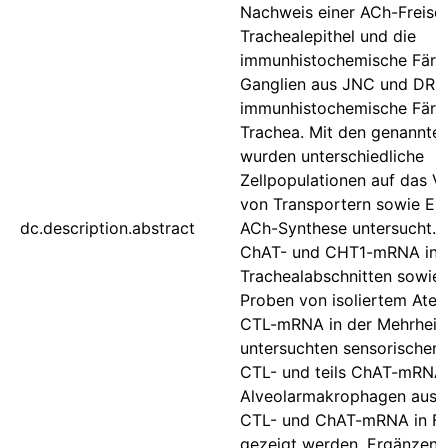
Nachweis einer ACh-Freise
Trachealepithel und die
immunhistochemische Färb
Ganglien aus JNC und DRG
immunhistochemische Färb
Trachea. Mit den genannte
wurden unterschiedliche
Zellpopulationen auf das V
von Transportern sowie En
dc.description.abstract
ACh-Synthese untersucht. 
ChAT- und CHT1-mRNA in ep
Trachealabschnitten sowie 
Proben von isoliertem Ate
CTL-mRNA in der Mehrheit
untersuchten sensorischen
CTL- und teils ChAT-mRNA 
Alveolarmakrophagen aus 
CTL- und ChAT-mRNA in Fi
gezeigt werden. Ergänzend