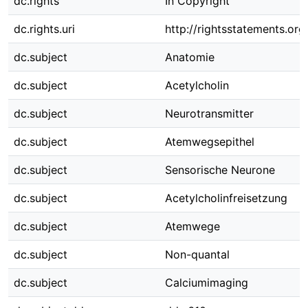
dc.rights
In Copyright
dc.rights.uri
http://rightsstatements.org
dc.subject
Anatomie
dc.subject
Acetylcholin
dc.subject
Neurotransmitter
dc.subject
Atemwegsepithel
dc.subject
Sensorische Neurone
dc.subject
Acetylcholinfreisetzung
dc.subject
Atemwege
dc.subject
Non-quantal
dc.subject
Calciumimaging