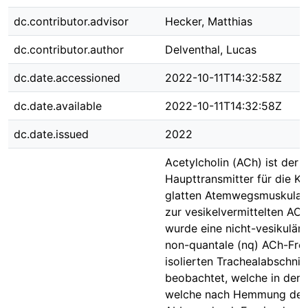
dc.contributor.advisor
Hecker, Matthias
dc.contributor.author
Delventhal, Lucas
dc.date.accessioned
2022-10-11T14:32:58Z
dc.date.available
2022-10-11T14:32:58Z
dc.date.issued
2022
Acetylcholin (ACh) ist der
Haupttransmitter für die Ko
glatten Atemwegsmuskulatu
zur vesikelvermittelten AC
wurde eine nicht-vesikulär 
non-quantale (nq) ACh-Frei
isolierten Trachealabschnit
beobachtet, welche in der L
welche nach Hemmung des