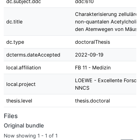
dc.subject.ddc
ddc:610
Charakterisierung zellulärer
dc.title
non-quantalen Acetylcholin
den Atemwegen von Mäus
dc.type
doctoralThesis
dcterms.dateAccepted
2022-09-19
local.affiliation
FB 11 - Medizin
LOEWE - Excellente Forsc
local.project
NNCS
thesis.level
thesis.doctoral
Files
Original bundle
Now showing
1 - 1 of 1