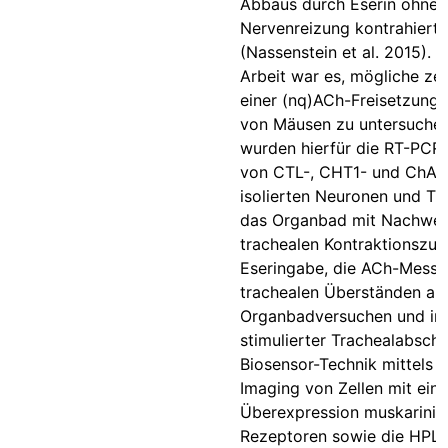
Abbaus durch Eserin ohne
Nervenreizung kontrahiert
(Nassenstein et al. 2015). Z
Arbeit war es, mögliche zel
einer (nq)ACh-Freisetzung
von Mäusen zu untersuche
wurden hierfür die RT-PCR
von CTL-, CHT1- und ChAT
isolierten Neuronen und Tra
das Organbad mit Nachweis
trachealen Kontraktionszu
Eseringabe, die ACh-Messu
trachealen Überständen au
Organbadversuchen und in
stimulierter Trachealabschn
Biosensor-Technik mittels 
Imaging von Zellen mit eine
Überexpression muskarinis
Rezeptoren sowie die HPLC