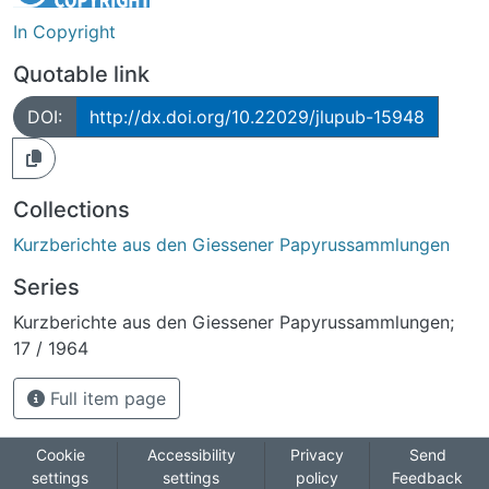
In Copyright
Quotable link
DOI:
http://dx.doi.org/10.22029/jlupub-15948
Collections
Kurzberichte aus den Giessener Papyrussammlungen
Series
Kurzberichte aus den Giessener Papyrussammlungen;
17 / 1964
Full item page
Cookie
Accessibility
Privacy
Send
settings
settings
policy
Feedback