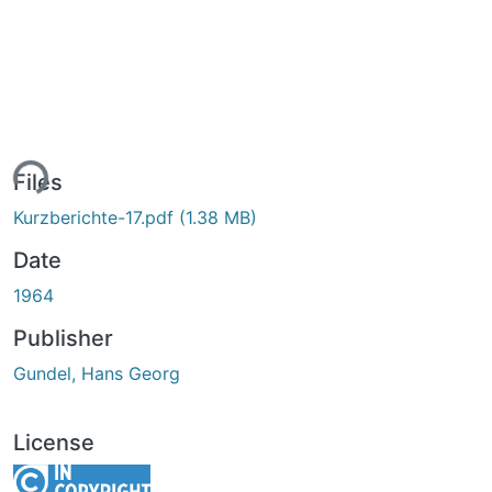
ing...
Files
Kurzberichte-17.pdf
(1.38 MB)
Date
1964
Publisher
Gundel, Hans Georg
License