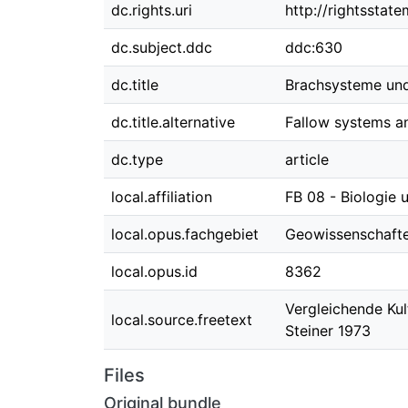
dc.rights.uri
http://rightsstat
dc.subject.ddc
ddc:630
dc.title
Brachsysteme und
dc.title.alternative
Fallow systems an
dc.type
article
local.affiliation
FB 08 - Biologie
local.opus.fachgebiet
Geowissenschaft
local.opus.id
8362
Vergleichende Kul
local.source.freetext
Steiner 1973
Files
Original bundle