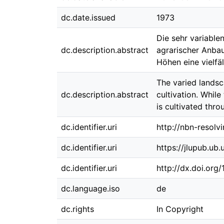
dc.date.issued
1973
Die sehr variable
dc.description.abstract
agrarischer Anbau
Höhen eine vielfä
The varied landsc
dc.description.abstract
cultivation. While
is cultivated thr
dc.identifier.uri
http://nbn-resolv
dc.identifier.uri
https://jlupub.ub.
dc.identifier.uri
http://dx.doi.org
dc.language.iso
de
dc.rights
In Copyright