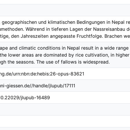
n geographischen und klimatischen Bedingungen in Nepal res
methoden. Während in tieferen Lagen der Nassreisanbau do
ltige, den Jahreszeiten angepasste Fruchtfolge. Brachen we
ape and climatic conditions in Nepal result in a wide range
 the lower areas are dominated by rice cultivation, in highe
ough the seasons. The use of fallows is widespread.
ing.de/urn:nbn:de:hebis:26-opus-83621
uni-giessen.de//handle/jlupub/17111
/10.22029/jlupub-16489