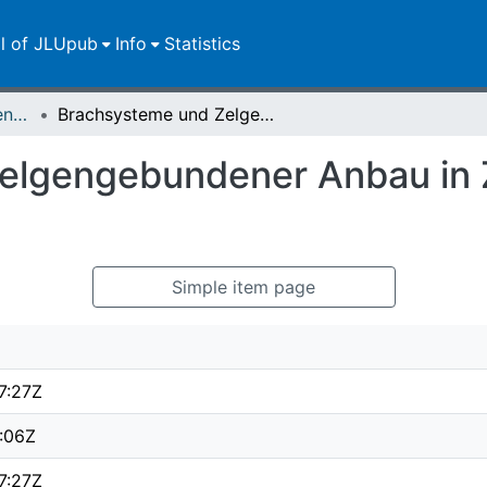
ll of JLUpub
Info
Statistics
Zweitveröffentlichungen (grüner Weg)
Brachsysteme und Zelgengebundener Anbau in Zentral- und Ostnepal
elgengebundener Anbau in Z
Simple item page
7:27Z
:06Z
7:27Z