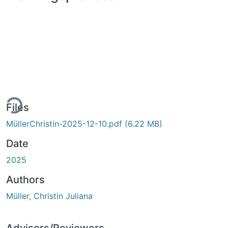
ing...
Files
MüllerChristin-2025-12-10.pdf
(6.22 MB)
Date
2025
Authors
Müller, Christin Juliana
Advisors/Reviewers