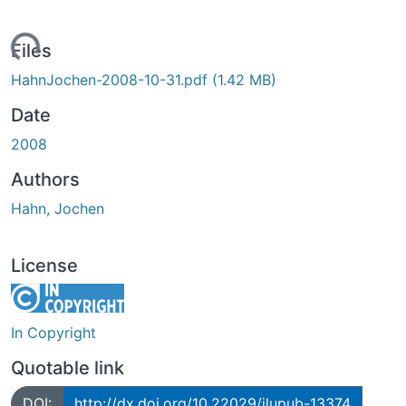
Loading...
Files
HahnJochen-2008-10-31.pdf
(1.42 MB)
Date
2008
Authors
Hahn, Jochen
License
In Copyright
Quotable link
DOI:
http://dx.doi.org/10.22029/jlupub-13374