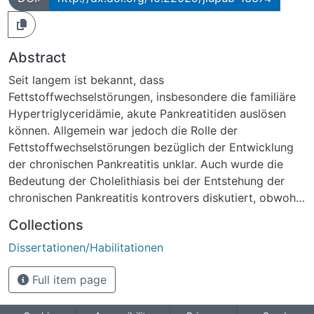
Abstract
Seit langem ist bekannt, dass
Fettstoffwechselstörungen, insbesondere die familiäre
Hypertriglyceridämie, akute Pankreatitiden auslösen
können. Allgemein war jedoch die Rolle der
Fettstoffwechselstörungen bezüglich der Entwicklung
der chronischen Pankreatitis unklar. Auch wurde die
Bedeutung der Cholelithiasis bei der Entstehung der
chronischen Pankreatitis kontrovers diskutiert, obwohl
es allgemein unstrittig ist, dass akute Pankreatitiden
Collections
durch Gallensteine oder Sludge ausgelöst werden. Seit
Dissertationen/Habilitationen
kurzem ist mit dem fäkalen Elastase 1-Test ein neuer
indirekter Test zur Messung der exokrinen
Full item page
Pankreasfunktionsleistung auf dem Markt, der Studien,
die in diese Richtung zielen, vereinfacht. Zusammen mit