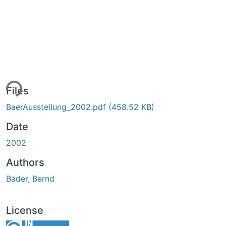
ing...
Files
BaerAusstellung_2002.pdf
(458.52 KB)
Date
2002
Authors
Bader, Bernd
License