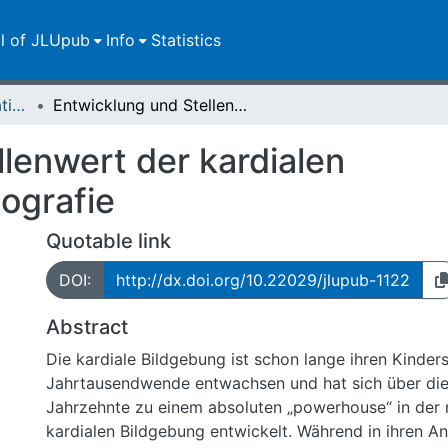
ll of JLUpub
Info
Statistics
Dissertationen/Habilitationen
Entwicklung und Stellenwert der kardialen Magnetresonanztomografie
lenwert der kardialen
ografie
Quotable link
DOI:
http://dx.doi.org/10.22029/jlupub-1122
Abstract
Die kardiale Bildgebung ist schon lange ihren Kinde
Jahrtausendwende entwachsen und hat sich über die
Jahrzehnte zu einem absoluten „powerhouse“ in der n
kardialen Bildgebung entwickelt. Während in ihren A