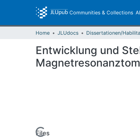
Communities & Collections
A
Home
JLUdocs
Entwicklung und Stel
Magnetresonanztom
Loading...
Files