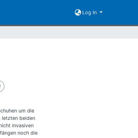
Log In
rschuhen um die
 letzten beiden
icht invasiven
nfängen noch die