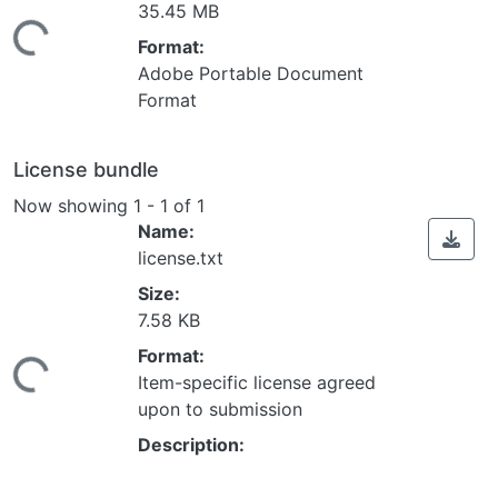
35.45 MB
ing...
Format:
Adobe Portable Document
Format
License bundle
Now showing
1 - 1 of 1
Name:
license.txt
Size:
7.58 KB
Format:
ing...
Item-specific license agreed
upon to submission
Description: