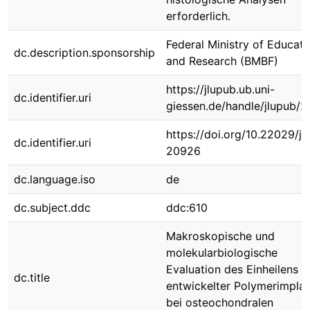
erforderlich.
Federal Ministry of Educati
dc.description.sponsorship
and Research (BMBF)
https://jlupub.ub.uni-
dc.identifier.uri
giessen.de/handle/jlupub/
https://doi.org/10.22029/jl
dc.identifier.uri
20926
dc.language.iso
de
dc.subject.ddc
ddc:610
Makroskopische und
molekularbiologische
Evaluation des Einheilens n
dc.title
entwickelter Polymerimplan
bei osteochondralen