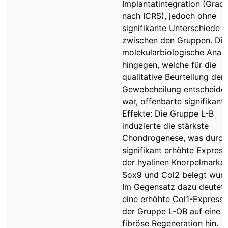
Implantatintegration (Grad I
nach ICRS), jedoch ohne
signifikante Unterschiede
zwischen den Gruppen. Die
molekularbiologische Anal
hingegen, welche für die
qualitative Beurteilung der
Gewebeheilung entscheide
war, offenbarte signifikant
Effekte: Die Gruppe L-B
induzierte die stärkste
Chondrogenese, was durch
signifikant erhöhte Express
der hyalinen Knorpelmarker
Sox9 und Col2 belegt wurd
Im Gegensatz dazu deutet
eine erhöhte Col1-Expressi
der Gruppe L-OB auf eine
fibröse Regeneration hin.