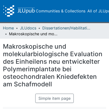
Communities & Collections
All of JLUp
Home
JLUdocs
Dissertationen/Habilitationen
Makroskopische und molekularbiologische Evaluation des Einheilens neu entwickelter Polymerimplantate bei osteochondralen Kniedefekten am Schafmodell
Makroskopische und
molekularbiologische Evaluation
des Einheilens neu entwickelter
Polymerimplantate bei
osteochondralen Kniedefekten
am Schafmodell
Simple item page