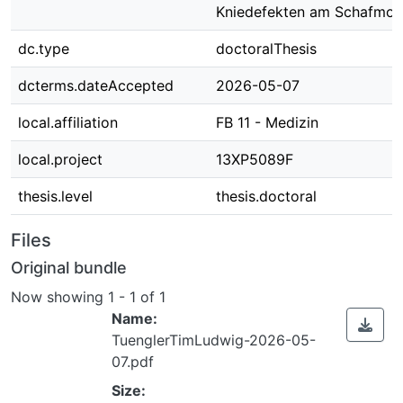
Kniedefekten am Schafmod
dc.type
doctoralThesis
dcterms.dateAccepted
2026-05-07
local.affiliation
FB 11 - Medizin
local.project
13XP5089F
thesis.level
thesis.doctoral
Files
Original bundle
Now showing
1 - 1 of 1
Name:
TuenglerTimLudwig-2026-05-
07.pdf
Size: