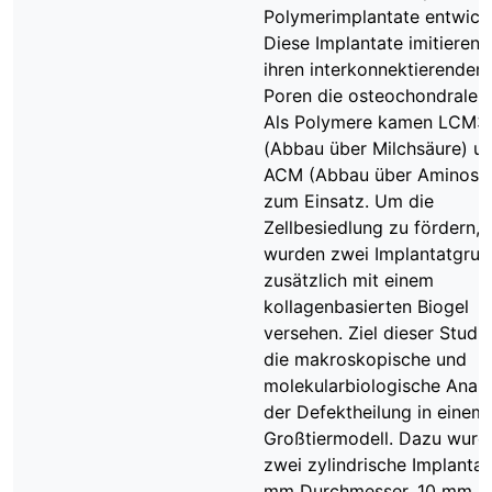
Polymerimplantate entwicke
Diese Implantate imitieren 
ihren interkonnektierenden
Poren die osteochondrale 
Als Polymere kamen LCM3
(Abbau über Milchsäure) u
ACM (Abbau über Aminosä
zum Einsatz. Um die
Zellbesiedlung zu fördern,
wurden zwei Implantatgru
zusätzlich mit einem
kollagenbasierten Biogel
versehen. Ziel dieser Studi
die makroskopische und
molekularbiologische Anal
der Defektheilung in einem
Großtiermodell. Dazu wurd
zwei zylindrische Implantat
mm Durchmesser, 10 mm H