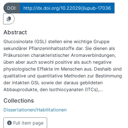
DOI:
http://dx.doi.org/10.22029/jlupub-17036
Abstract
Glucosinolate (GSL) stellen eine wichtige Gruppe
sekundärer Pflanzeninhaltsstoffe dar. Sie dienen als
Präkursoren charakteristischer Aromaverbindungen,
üben aber auch sowohl positive als auch negative
physiologische Effekte im Menschen aus. Deshalb sind
qualitative und quantitative Methoden zur Bestimmung
der intakten GSL sowie der daraus gebildeten
Abbauprodukte, den Isothiocyanaten (ITCs),
erforderlich.Zur Bestimmung der nativen GSL wurden
Collections
zwei Hochleistungsflüssigkeits-chromatographische
Dissertationen/Habilitationen
(HPLC) Methoden unter Verwendung einer Varian
Polaris® C18-Ether und einer Phenomenex Luna® HILIC
Full item page
Säule entwickelt. Durch Gradientenelution bzw. unter