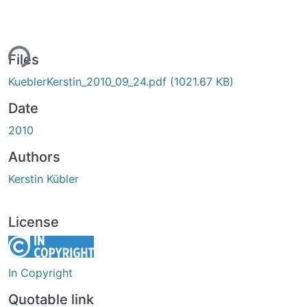
ing...
Files
KueblerKerstin_2010_09_24.pdf
(1021.67 KB)
Date
2010
Authors
Kerstin Kübler
License
In Copyright
Quotable link