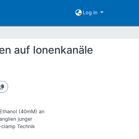
Log In
nen auf Ionenkanäle
n Ethanol (40mM) an
anglien junger
h-clamp Technik