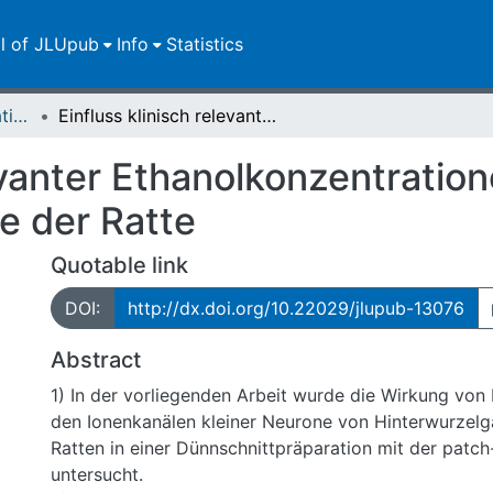
ll of JLUpub
Info
Statistics
Dissertationen/Habilitationen
Einfluss klinisch relevanter Ethanolkonzentrationen auf Ionenkanäle sensorischer Neurone der Ratte
levanter Ethanolkonzentratio
e der Ratte
Quotable link
DOI:
http://dx.doi.org/10.22029/jlupub-13076
Abstract
1) In der vorliegenden Arbeit wurde die Wirkung vo
den Ionenkanälen kleiner Neurone von Hinterwurzelg
Ratten in einer Dünnschnittpräparation mit der patc
untersucht.