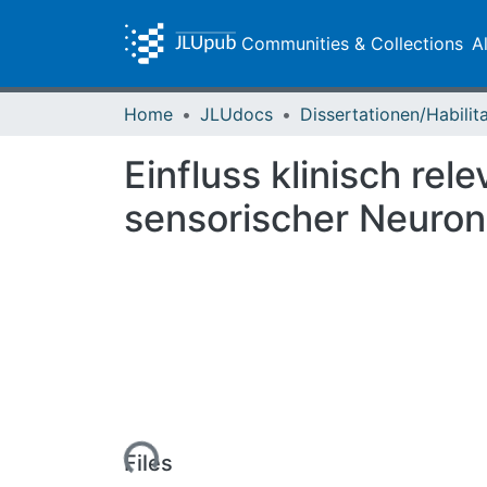
Communities & Collections
A
Home
JLUdocs
Einfluss klinisch re
sensorischer Neuron
Loading...
Files