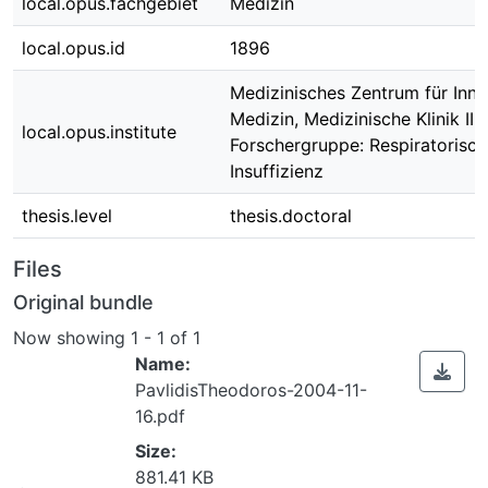
local.opus.fachgebiet
Medizin
local.opus.id
1896
Medizinisches Zentrum für Inne
Medizin, Medizinische Klinik II, 
local.opus.institute
Forschergruppe: Respiratorisc
Insuffizienz
thesis.level
thesis.doctoral
Files
Original bundle
Now showing
1 - 1 of 1
Name:
PavlidisTheodoros-2004-11-
16.pdf
Size:
881.41 KB