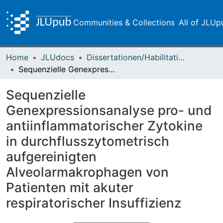
Communities & Collections
All of JLUp
Home
JLUdocs
Dissertationen/Habilitationen
Sequenzielle Genexpressionsanalyse pro- und antiinflammatorischer Zytokine in durchflusszytometrisch aufgereinigten Alveolarmakrophagen von Patienten mit akuter respiratorischer Insuffizienz
Sequenzielle
Genexpressionsanalyse pro- und
antiinflammatorischer Zytokine
in durchflusszytometrisch
aufgereinigten
Alveolarmakrophagen von
Patienten mit akuter
respiratorischer Insuffizienz