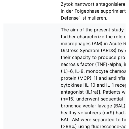
Zytokinantwort antagonisieren
in der Folgephase supprimierte
Defense` stimulieren.
The aim of the present study w
further characterize the role of
macrophages (AM) in Acute Re
Distress Syndrom (ARDS) by ev
their capacity to produce pro-
necrosis factor (TNF)-alpha, in
(IL)-6, IL-8, monocyte chemoat
protein (MCP)-1] and antiinfl
cytokines [IL-10 and IL-1 recep
antagonist (IL1ra)]. Patients w
(n=15) underwent sequential
bronchoalveolar lavage (BAL),
healthy volunteers (n=9) had a 
BAL. AM were separated to hig
(>96%) using fluorescence-act