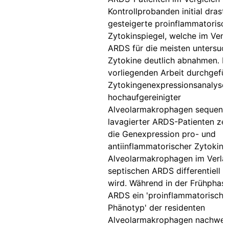
Kontrollprobanden initial drasti
gesteigerte proinflammatorisc
Zytokinspiegel, welche im Verl
ARDS für die meisten untersuc
Zytokine deutlich abnahmen. Di
vorliegenden Arbeit durchgefü
Zytokingenexpressionsanalyse
hochaufgereinigter
Alveolarmakrophagen sequentie
lavagierter ARDS-Patienten zei
die Genexpression pro- und
antiinflammatorischer Zytokine
Alveolarmakrophagen im Verla
septischen ARDS differentiell r
wird. Während in der Frühphas
ARDS ein 'proinflammatorische
Phänotyp' der residenten
Alveolarmakrophagen nachweisb