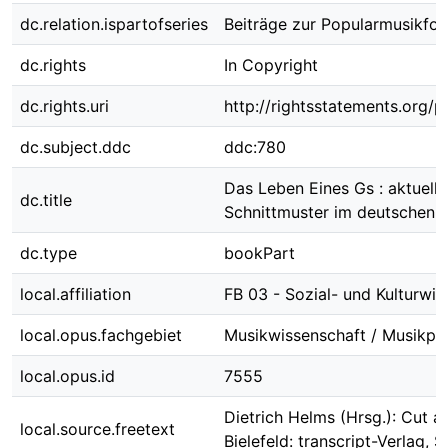
dc.relation.ispartofseries
Beiträge zur Popularmusikfor
dc.rights
In Copyright
dc.rights.uri
http://rightsstatements.org/p
dc.subject.ddc
ddc:780
Das Leben Eines Gs : aktuelle
dc.title
Schnittmuster im deutschen
dc.type
bookPart
local.affiliation
FB 03 - Sozial- und Kulturwi
local.opus.fachgebiet
Musikwissenschaft / Musikp
local.opus.id
7555
Dietrich Helms (Hrsg.): Cut a
local.source.freetext
Bielefeld: transcript-Verlag, S