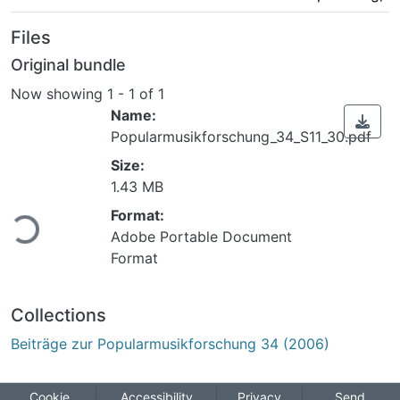
Files
Original bundle
Now showing
1 - 1 of 1
Name:
Popularmusikforschung_34_S11_30.pdf
Size:
1.43 MB
ading...
Format:
Adobe Portable Document
Format
Collections
Beiträge zur Popularmusikforschung 34 (2006)
Cookie
Accessibility
Privacy
Send