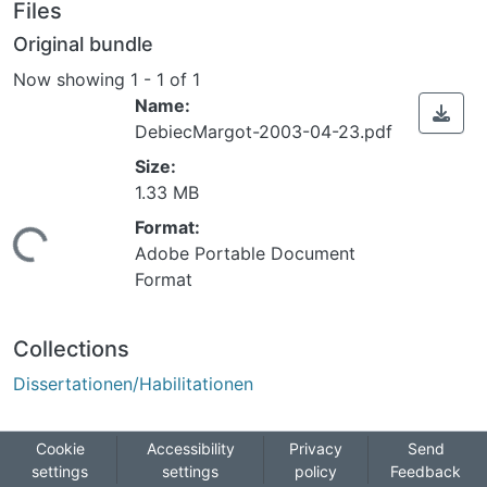
Files
Original bundle
Now showing
1 - 1 of 1
Name:
DebiecMargot-2003-04-23.pdf
Size:
1.33 MB
Format:
ing...
Adobe Portable Document
Format
Collections
Dissertationen/Habilitationen
Cookie
Accessibility
Privacy
Send
settings
settings
policy
Feedback