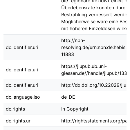
die regionäre Rezidivfreiheit n
Überlebensrate konnten durch 
Bestrahlung verbessert werden
Möglicherweise wäre eine Best
mit höheren Einzeldosen wirks
http://nbn-
dc.identifier.uri
resolving.de/urn:nbn:de:hebis:
11883
https://jlupub.ub.uni-
dc.identifier.uri
giessen.de//handle/jlupub/133
dc.identifier.uri
http://dx.doi.org/10.22029/jlu
dc.language.iso
de_DE
dc.rights
In Copyright
dc.rights.uri
http://rightsstatements.org/pag