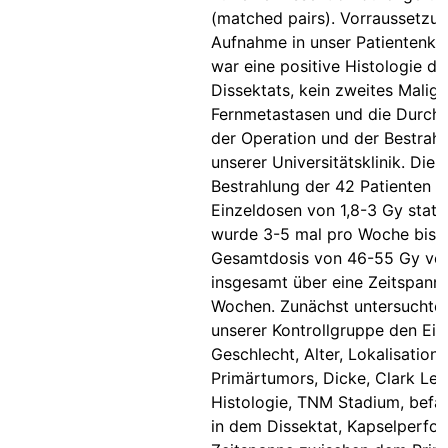
(matched pairs). Vorraussetzun
Aufnahme in unser Patientenkol
war eine positive Histologie de
Dissektats, kein zweites Malig
Fernmetastasen und die Durch
der Operation und der Bestrahl
unserer Universitätsklinik. Die
Bestrahlung der 42 Patienten f
Einzeldosen von 1,8-3 Gy statt.
wurde 3-5 mal pro Woche bis z
Gesamtdosis von 46-55 Gy ver
insgesamt über eine Zeitspann
Wochen. Zunächst untersuchten
unserer Kontrollgruppe den Ein
Geschlecht, Alter, Lokalisation
Primärtumors, Dicke, Clark Lev
Histologie, TNM Stadium, befal
in dem Dissektat, Kapselperfor