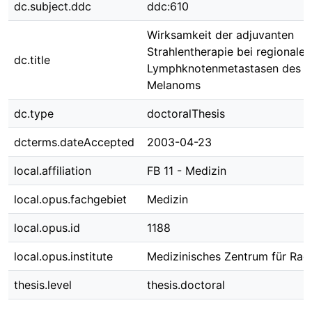
dc.subject.ddc
ddc:610
Wirksamkeit der adjuvanten
Strahlentherapie bei regionalen
dc.title
Lymphknotenmetastasen des m
Melanoms
dc.type
doctoralThesis
dcterms.dateAccepted
2003-04-23
local.affiliation
FB 11 - Medizin
local.opus.fachgebiet
Medizin
local.opus.id
1188
local.opus.institute
Medizinisches Zentrum für Rad
thesis.level
thesis.doctoral