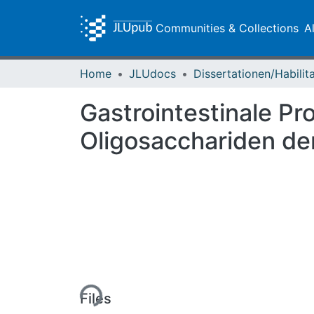
Communities & Collections
A
Home
JLUdocs
Gastrointestinale P
Oligosacchariden d
Loading...
Files