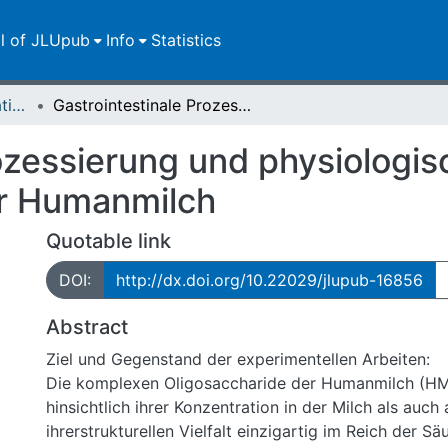
ll of JLUpub
Info
Statistics
Dissertationen/Habilitationen
Gastrointestinale Prozessierung und physiologische Bedeutung von Oligosacchariden der Humanmilch
rozessierung und physiologi
er Humanmilch
Quotable link
DOI:
http://dx.doi.org/10.22029/jlupub-16856
Abstract
Ziel und Gegenstand der experimentellen Arbeiten:
Die komplexen Oligosaccharide der Humanmilch (HM
hinsichtlich ihrer Konzentration in der Milch als auch
ihrerstrukturellen Vielfalt einzigartig im Reich der S