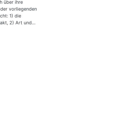
h über ihre
 der vorliegenden
ht: 1) die
akt, 2) Art und
sowie 4)
ionen von HMO
nkreas-
wie
ch wurden im
cht und deren
achweis in
itro als auch die
außergewöhnliche
traktes aufweisen.
ndarm passieren
ydrolyse. Die
e lösliche