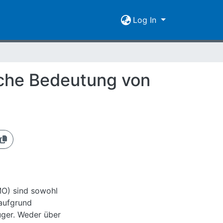
Log In
sche Bedeutung von
O) sind sowohl
 aufgrund
äuger. Weder über