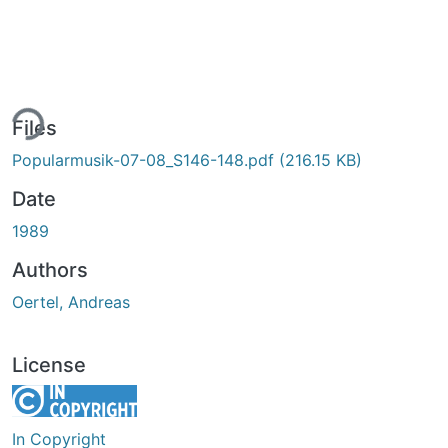
ing...
Files
Popularmusik-07-08_S146-148.pdf
(216.15 KB)
Date
1989
Authors
Oertel, Andreas
License
In Copyright