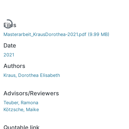
Loading...
Files
Masterarbeit_KrausDorothea-2021.pdf
(9.99 MB)
Date
2021
Authors
Kraus, Dorothea Elisabeth
Advisors/Reviewers
Teuber, Ramona
Kötzsche, Maike
Quotable link