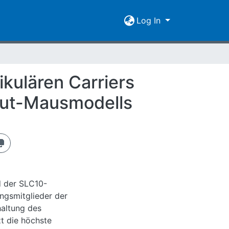
Log In
ikulären Carriers
out-Mausmodells
d der SLC10-
ungsmitglieder der
haltung des
t die höchste