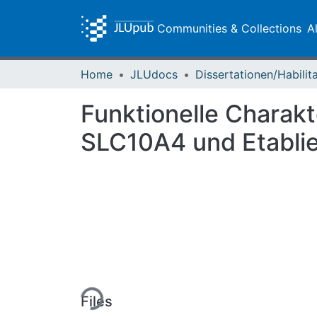
Communities & Collections
A
Home
JLUdocs
Funktionelle Charakt
SLC10A4 und Etabli
Loading...
Files