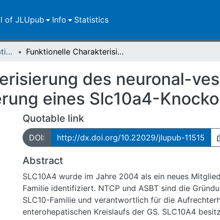
ll of JLUpub
Info
Statistics
Dissertationen/Habilitationen
Funktionelle Charakterisierung des neuronal-vesikulären Carriers SLC10A4 und Etablierung eines Slc10a4-Knockout-Mausmodells
erisierung des neuronal-ves
erung eines Slc10a4-Knock
Quotable link
DOI:
http://dx.doi.org/10.22029/jlupub-11515
Abstract
SLC10A4 wurde im Jahre 2004 als ein neues Mitglie
Familie identifiziert. NTCP und ASBT sind die Gründ
SLC10-Familie und verantwortlich für die Aufrechter
enterohepatischen Kreislaufs der GS. SLC10A4 besitz