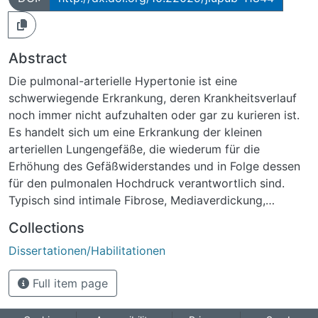
Abstract
Die pulmonal-arterielle Hypertonie ist eine
schwerwiegende Erkrankung, deren Krankheitsverlauf
noch immer nicht aufzuhalten oder gar zu kurieren ist.
Es handelt sich um eine Erkrankung der kleinen
arteriellen Lungengefäße, die wiederum für die
Erhöhung des Gefäßwiderstandes und in Folge dessen
für den pulmonalen Hochdruck verantwortlich sind.
Typisch sind intimale Fibrose, Mediaverdickung,
Neointimaproliferation sowie plexiforme Läsionen.Der
Collections
NO-sGC-cGMP-Signaltransduktionsweg spielt eine
Dissertationen/Habilitationen
wichtige Rolle bei vielen kardiovaskulären
Erkrankungen, so auch der PAH. Schwerpunkt dieser
Full item page
Arbeit lag darin, die Effekte des PDE-5-Hemmers
Sildenafil und die des sGC-Stimulators Riociguat (BAY