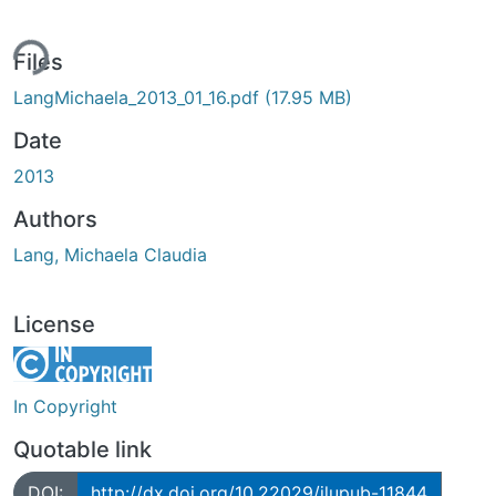
ing...
Files
LangMichaela_2013_01_16.pdf
(17.95 MB)
Date
2013
Authors
Lang, Michaela Claudia
License
In Copyright
Quotable link
DOI:
http://dx.doi.org/10.22029/jlupub-11844