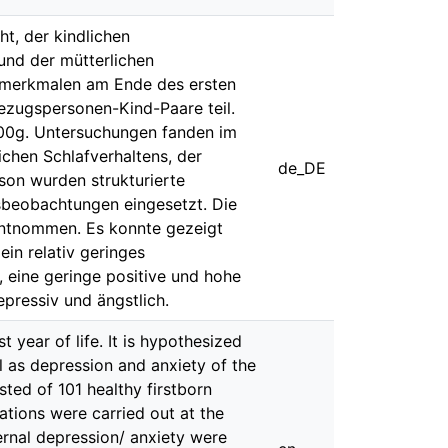
t, der kindlichen
und der mütterlichen
nsmerkmalen am Ende des ersten
ezugspersonen-Kind-Paare teil.
00g. Untersuchungen fanden im
ichen Schlafverhaltens, der
de_DE
son wurden strukturierte
sbeobachtungen eingesetzt. Die
ntnommen. Es konnte gezeigt
in relativ geringes
 eine geringe positive und hohe
epressiv und ängstlich.
year of life. It is hypothesized
ll as depression and anxiety of the
sted of 101 healthy firstborn
tions were carried out at the
ernal depression/ anxiety were