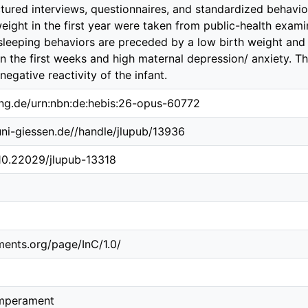
tured interviews, questionnaires, and standardized behavio
ight in the first year were taken from public-health exami
sleeping behaviors are preceded by a low birth weight and 
in the first weeks and high maternal depression/ anxiety.
negative reactivity of the infant.
ing.de/urn:nbn:de:hebis:26-opus-60772
.uni-giessen.de//handle/jlupub/13936
/10.22029/jlupub-13318
ements.org/page/InC/1.0/
emperament