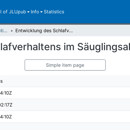
ll of JLUpub
Info
Statistics
Dissertationen/Habilitationen
Entwicklung des Schlafverhaltens im Säuglingsalter
afverhaltens im Säuglingsal
Simple item page
as
4:10Z
2:17Z
4:10Z