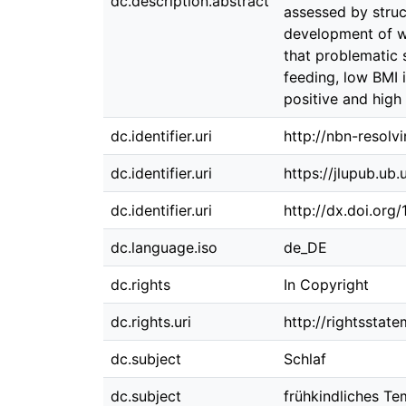
dc.description.abstract
assessed by struc
development of we
that problematic 
feeding, low BMI 
positive and high 
dc.identifier.uri
http://nbn-resolv
dc.identifier.uri
https://jlupub.ub
dc.identifier.uri
http://dx.doi.org
dc.language.iso
de_DE
dc.rights
In Copyright
dc.rights.uri
http://rightsstat
dc.subject
Schlaf
dc.subject
frühkindliches T