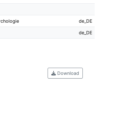
ychologie
de_DE
de_DE
Download