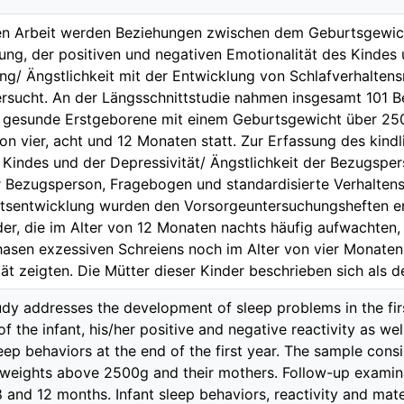
den Arbeit werden Beziehungen zwischen dem Geburtsgewich
ng, der positiven und negativen Emotionalität des Kindes 
ng/ Ängstlichkeit mit der Entwicklung von Schlafverhalte
ersucht. An der Längsschnittstudie nahmen insgesamt 101 B
n gesunde Erstgeborene mit einem Geburtsgewicht über 25
von vier, acht und 12 Monaten statt. Zur Erfassung des kindl
 Kindes und der Depressivität/ Ängstlichkeit der Bezugsper
er Bezugsperson, Fragebogen und standardisierte Verhalten
tsentwicklung wurden den Vorsorgeuntersuchungsheften e
er, die im Alter von 12 Monaten nachts häufig aufwachten, e
asen exzessiven Schreiens noch im Alter von vier Monaten,
tät zeigten. Die Mütter dieser Kinder beschrieben sich als d
dy addresses the development of sleep problems in the first 
of the infant, his/her positive and negative reactivity as we
ep behaviors at the end of the first year. The sample consi
h weights above 2500g and their mothers. Follow-up examina
 8 and 12 months. Infant sleep behaviors, reactivity and mat