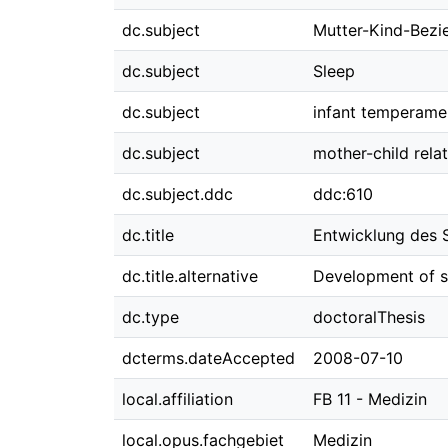
dc.subject
Mutter-Kind-Bezi
dc.subject
Sleep
dc.subject
infant temperame
dc.subject
mother-child rela
dc.subject.ddc
ddc:610
dc.title
Entwicklung des S
dc.title.alternative
Development of sl
dc.type
doctoralThesis
dcterms.dateAccepted
2008-07-10
local.affiliation
FB 11 - Medizin
local.opus.fachgebiet
Medizin