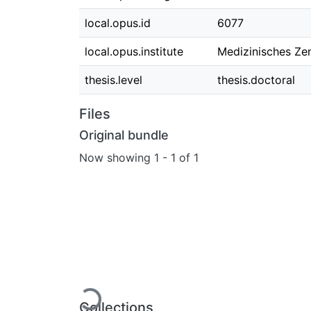
local.opus.id
6077
local.opus.institute
Medizinisches Ze
thesis.level
thesis.doctoral
Files
Original bundle
Now showing
1 - 1 of 1
Loading...
Collections