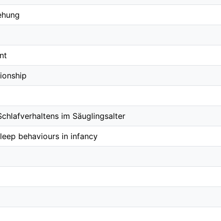
ehung
nt
tionship
chlafverhaltens im Säuglingsalter
eep behaviours in infancy