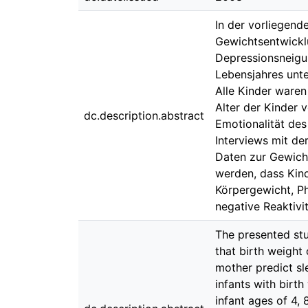
In der vorliegen
Gewichtsentwicklu
Depressionsneigu
Lebensjahres unt
Alle Kinder ware
Alter der Kinder 
dc.description.abstract
Emotionalität des
Interviews mit d
Daten zur Gewich
werden, dass Kind
Körpergewicht, Ph
negative Reaktivi
The presented stu
that birth weight 
mother predict sle
infants with birt
infant ages of 4,